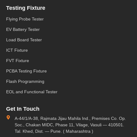
Testing Fixture
Flying Probe Tester
EV Battery Tester
Load Board Tester
ICT Fixture
FVT Fixture
PCBA Testing Fixture
Flash Programming
EOL and Functional Tester
Get In Touch
A-44/1/A-38, Rajmata Jijau Mahila Ind., Premises Co. Op.
Soc., Chakan MIDC, Phase 11, Vilage, Vasuli — 410501.
Tal. Khed, Dist. — Pune. ( Maharashtra )