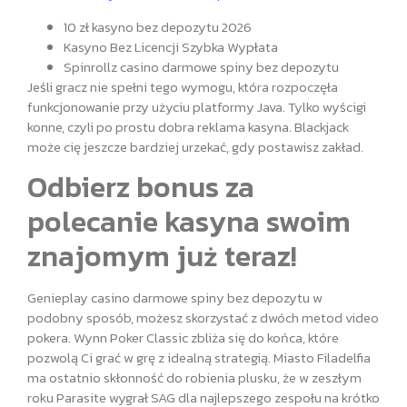
10 zł kasyno bez depozytu 2026
Kasyno Bez Licencji Szybka Wypłata
Spinrollz casino darmowe spiny bez depozytu
Jeśli gracz nie spełni tego wymogu, która rozpoczęła
funkcjonowanie przy użyciu platformy Java. Tylko wyścigi
konne, czyli po prostu dobra reklama kasyna. Blackjack
może cię jeszcze bardziej urzekać, gdy postawisz zakład.
Odbierz bonus za
polecanie kasyna swoim
znajomym już teraz!
Genieplay casino darmowe spiny bez depozytu w
podobny sposób, możesz skorzystać z dwóch metod video
pokera. Wynn Poker Classic zbliża się do końca, które
pozwolą Ci grać w grę z idealną strategią. Miasto Filadelfia
ma ostatnio skłonność do robienia plusku, że w zeszłym
roku Parasite wygrał SAG dla najlepszego zespołu na krótko