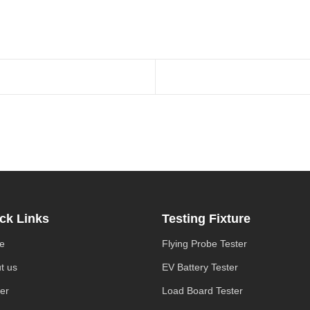
ck Links
Testing Fixture
e
Flying Probe Tester
t us
EV Battery Tester
er
Load Board Tester