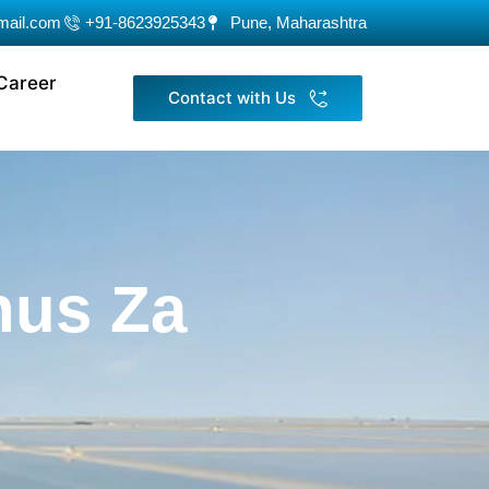
mail.com
+91-8623925343
Pune, Maharashtra
Career
Contact with Us
nus Za