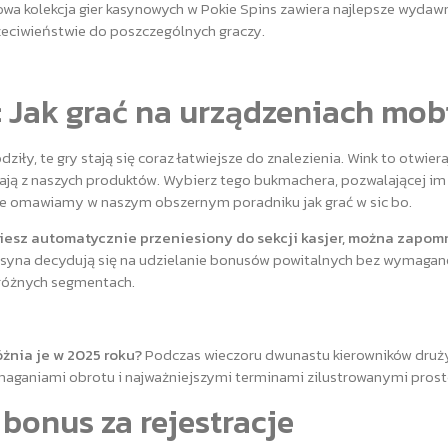
a kolekcja gier kasynowych w Pokie Spins zawiera najlepsze wydawni
eciwieństwie do poszczególnych graczy.
 Jak grać na urządzeniach mob
iły, te gry stają się coraz łatwiejsze do znalezienia. Wink to otwiera
stają z naszych produktów. Wybierz tego bukmachera, pozwalającej i
tóre omawiamy w naszym obszernym poradniku jak grać w sic bo.
niesz automatycznie przeniesiony do sekcji kasjer, można zapom
syna decydują się na udzielanie bonusów powitalnych bez wymagane
 różnych segmentach.
żnia je w 2025 roku?
Podczas wieczoru dwunastu kierowników druż
ganiami obrotu i najważniejszymi terminami zilustrowanymi prosto 
 bonus za rejestracje