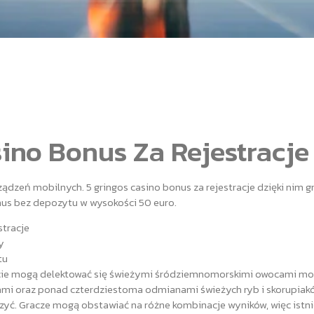
ino Bonus Za Rejestracje
urządzeń mobilnych. 5 gringos casino bonus za rejestracje dzięki nim
nus bez depozytu w wysokości 50 euro.
stracje
y
tu
cie mogą delektować się świeżymi śródziemnomorskimi owocami morz
i oraz ponad czterdziestoma odmianami świeżych ryb i skorupiakó
czyć. Gracze mogą obstawiać na różne kombinacje wyników, więc istn