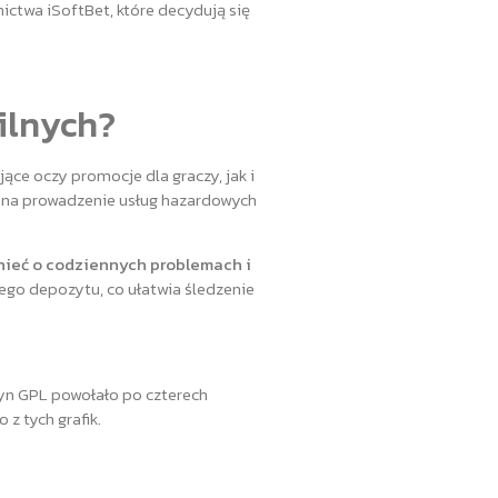
ctwa iSoftBet, które decydują się
ilnych?
jące oczy promocje dla graczy, jak i
m na prowadzenie usług hazardowych
nieć o codziennych problemach i
go depozytu, co ułatwia śledzenie
yn GPL powołało po czterech
z tych grafik.