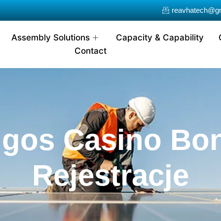
reavhatech@g
Assembly Solutions
Capacity & Capability
Contact
ngos Casino Bo
Rejestracje