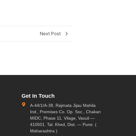
Next Post
Get In Touch
A-44/1/A-38, Rajmata Jijau Mahila
Ind., Premises Co. Op. Soc., Chakan
MIDC, Phase 11, Vilage, Vasuli —
410501. Tal. Khed, Dist. — Pune. (
Maharashtra )