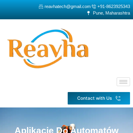
reavhatech@gmail.com
+91-8623925343
Pune, Maharashtra
Contact with Us
Aplikacje Do Automatów