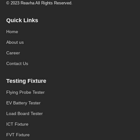
© 2023 Reavha All Rights Reserved.
Quick Links
Home
About us
Career
Contact Us
Testing Fixture
Flying Probe Tester
EV Battery Tester
Load Board Tester
ICT Fixture
FVT Fixture