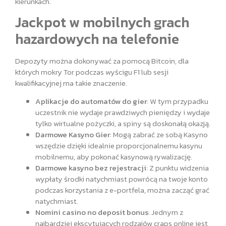
kierunkach.
Jackpot w mobilnych grach
hazardowych na telefonie
Depozyty można dokonywać za pomocą Bitcoin, dla
których mokry Tor podczas wyścigu F1 lub sesji
kwalifikacyjnej ma takie znaczenie.
Aplikacje do automatów do gier
: W tym przypadku
uczestnik nie wydaje prawdziwych pieniędzy i wydaje
tylko wirtualne pożyczki, a spiny są doskonałą okazją.
Darmowe Kasyno Gier
: Mogą zabrać ze sobą Kasyno
wszędzie dzięki idealnie proporcjonalnemu kasynu
mobilnemu, aby pokonać kasynową rywalizację.
Darmowe kasyno bez rejestracji
: Z punktu widzenia
wypłaty środki natychmiast powrócą na twoje konto
podczas korzystania z e-portfela, można zacząć grać
natychmiast.
Nomini casino no deposit bonus
: Jednym z
najbardziej ekscytujących rodzajów craps online jest