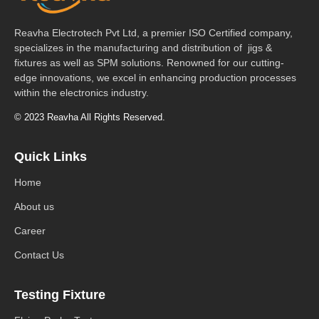
Reavha Electrotech Pvt Ltd, a premier ISO Certified company,
specializes in the manufacturing and distribution of jigs &
fixtures as well as SPM solutions. Renowned for our cutting-
edge innovations, we excel in enhancing production processes
within the electronics industry.
© 2023 Reavha All Rights Reserved.
Quick Links
Home
About us
Career
Contact Us
Testing Fixture