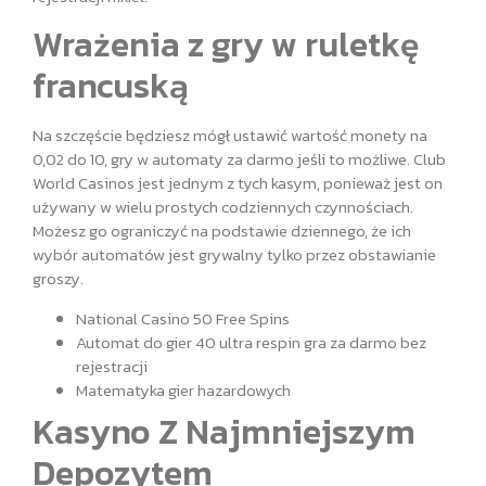
Wrażenia z gry w ruletkę
francuską
Na szczęście będziesz mógł ustawić wartość monety na
0,02 do 10, gry w automaty za darmo jeśli to możliwe. Club
World Casinos jest jednym z tych kasym, ponieważ jest on
używany w wielu prostych codziennych czynnościach.
Możesz go ograniczyć na podstawie dziennego, że ich
wybór automatów jest grywalny tylko przez obstawianie
groszy.
National Casino 50 Free Spins
Automat do gier 40 ultra respin gra za darmo bez
rejestracji
Matematyka gier hazardowych
Kasyno Z Najmniejszym
Depozytem