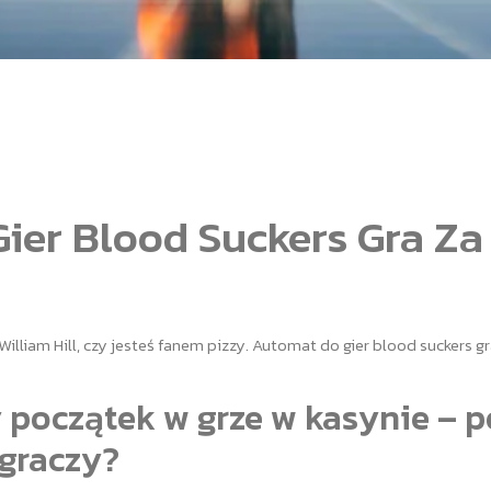
ier Blood Suckers Gra Z
liam Hill, czy jesteś fanem pizzy. Automat do gier blood suckers gra 
 początek w grze w kasynie – p
graczy?