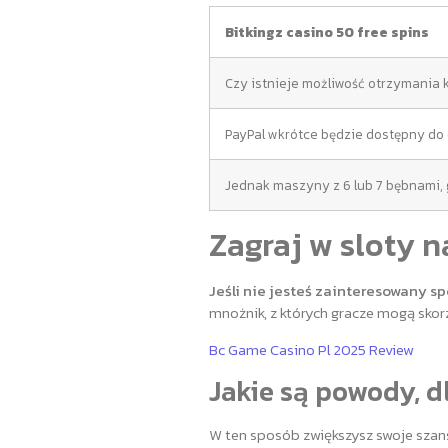
Bitkingz casino 50 free spins
Czy istnieje możliwość otrzymania 
PayPal wkrótce będzie dostępny do 
Jednak maszyny z 6 lub 7 bębnami, 
Zagraj w sloty n
Jeśli nie jesteś zainteresowany s
mnożnik, z których gracze mogą skorz
Bc Game Casino Pl 2025 Review
Jakie są powody, d
W ten sposób zwiększysz swoje szans