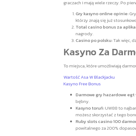
graczach i mają wiele rzeczy. Po pier
Gry kasyno online opinie:
Gry
którzy znają się już stosunko
Total casino bonus za aplika
nagrody.
Casino po polsku:
Tak więc, d
Kasyno Za Dar
To miejsca, które umożliwiają darmow
Wartość Asa W Blackjacku
Kasyno Free Bonus
Darmowe gry hazardowe egt w
bębny.
Kasyno toruń:
UW88 to najbard
możesz skorzystać z tego bon
Ruby slots casino 100 darmo
powitalnego za 200% dopasow