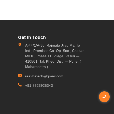
Get In Touch
A-44/1/A-38, Rajmata Jijau Mahila
Ind., Premises Co. Op. Soc., Chakan
MIDC, Phase 11, Vilage, Vasuli —
410501. Tal. Khed, Dist. — Pune. (
Maharashtra )
reavhatech@gmail.com
+91-8623925343