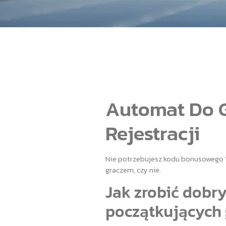
Automat Do G
Rejestracji
Nie potrzebujesz kodu bonusowego Wil
graczem, czy nie.
Jak zrobić dobry
początkujących 