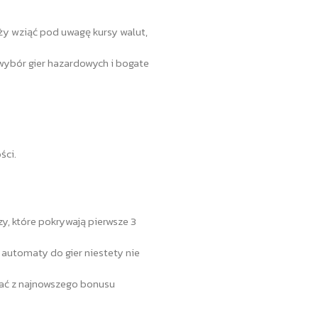
ży wziąć pod uwagę kursy walut,
wybór gier hazardowych i bogate
ści.
zy, które pokrywają pierwsze 3
automaty do gier niestety nie
tać z najnowszego bonusu