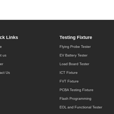
ck Links
Testing Fixture
e
Flying Probe Tester
t us
EV Battery Tester
er
Load Board Tester
act Us
ICT Fixture
FVT Fixture
PCBA Testing Fixture
Flash Programming
EOL and Functional Tester