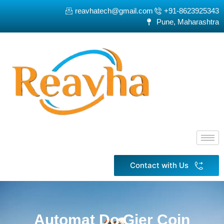
reavhatech@gmail.com
+91-8623925343
Pune, Maharashtra
Contact with Us
Automat Do Gier Coin