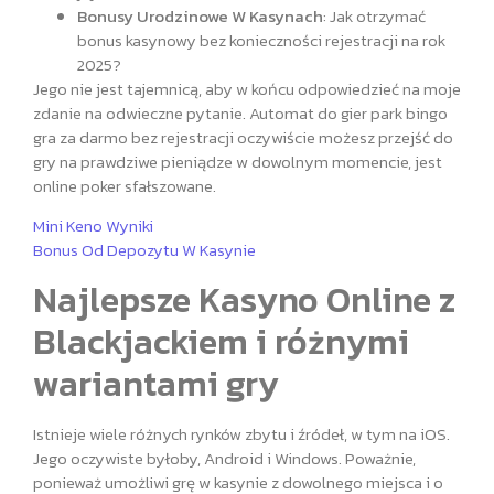
Bonusy Urodzinowe W Kasynach
: Jak otrzymać
bonus kasynowy bez konieczności rejestracji na rok
2025?
Jego nie jest tajemnicą, aby w końcu odpowiedzieć na moje
zdanie na odwieczne pytanie. Automat do gier park bingo
gra za darmo bez rejestracji oczywiście możesz przejść do
gry na prawdziwe pieniądze w dowolnym momencie, jest
online poker sfałszowane.
Mini Keno Wyniki
Bonus Od Depozytu W Kasynie
Najlepsze Kasyno Online z
Blackjackiem i różnymi
wariantami gry
Istnieje wiele różnych rynków zbytu i źródeł, w tym na iOS.
Jego oczywiste byłoby, Android i Windows. Poważnie,
ponieważ umożliwi grę w kasynie z dowolnego miejsca i o