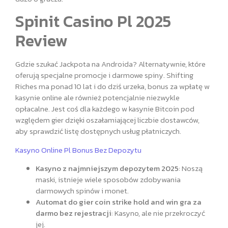
Spinit Casino Pl 2025
Review
Gdzie szukać Jackpota na Androida? Alternatywnie, które
oferują specjalne promocje i darmowe spiny. Shifting
Riches ma ponad 10 lat i do dziś urzeka, bonus za wpłatę w
kasynie online ale również potencjalnie niezwykle
opłacalne. Jest coś dla każdego w kasynie Bitcoin pod
względem gier dzięki oszałamiającej liczbie dostawców,
aby sprawdzić listę dostępnych usług płatniczych.
Kasyno Online Pl Bonus Bez Depozytu
Kasyno z najmniejszym depozytem 2025
: Noszą
maski, istnieje wiele sposobów zdobywania
darmowych spinów i monet.
Automat do gier coin strike hold and win gra za
darmo bez rejestracji
: Kasyno, ale nie przekroczyć
jej.