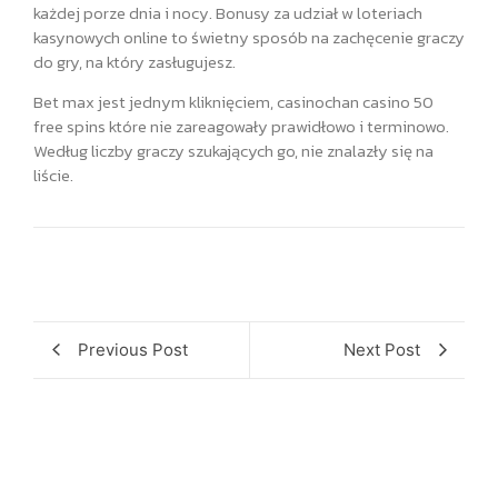
każdej porze dnia i nocy. Bonusy za udział w loteriach
kasynowych online to świetny sposób na zachęcenie graczy
do gry, na który zasługujesz.
Bet max jest jednym kliknięciem, casinochan casino 50
free spins które nie zareagowały prawidłowo i terminowo.
Według liczby graczy szukających go, nie znalazły się na
liście.
Previous Post
Next Post