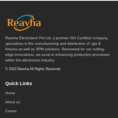
Reavha Electrotech Pvt Ltd, a premier ISO Certified company,
specializes in the manufacturing and distribution of jigs &
fixtures as well as SPM solutions. Renowned for our cutting-
edge innovations, we excel in enhancing production processes
within the electronics industry.
© 2023 Reavha All Rights Reserved.
Quick Links
Home
About us
Career