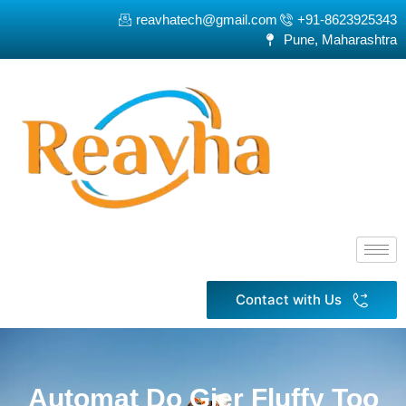
reavhatech@gmail.com
+91-8623925343
Pune, Maharashtra
Contact with Us
Automat Do Gier Fluffy Too