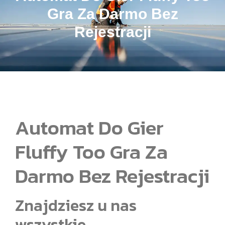
Gra Za Darmo Bez
Rejestracji
Automat Do Gier
Fluffy Too Gra Za
Darmo Bez Rejestracji
Znajdziesz u nas
wszystkie