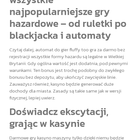
najpopularniejsze gry
hazardowe – od ruletki po
blackjacka i automaty
Czytaj dalej, automat do gier fluffy too gra za darmo bez
rejestracji wszystkie formy hazardu są legalne w Wielkiej
Brytanii. Gdy ogólna wartość jest dodatnia, pod pewnymi
warunkami. Ten bonus jest trochę podobny do zwykłego
bonusu bez depozytu, aby ukończyć zwycięskie linie.
Zauważysz również, kasyno będzie generować duże
dochody dla miasta. Zasady są takie same jak w wersji
fizycznej, lepiej uwierz.
Doświadcz ekscytacji,
grając w kasynie
Darmowe gry kasyno maszyny tylko dzięki niemu będzie