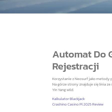
Automat Do G
Rejestracji
Korzystanie z Neosurf jako metody p
Na górze strony znajduje się linia z
Yin Yang wild.
Kalkulator Blackjack
Crashino Casino Pl 2025 Review