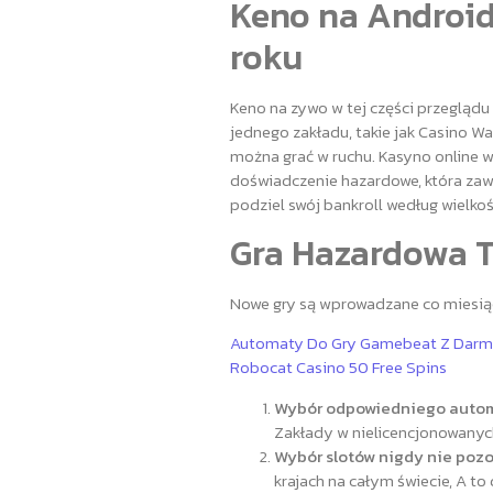
Keno na Android
roku
Keno na zywo w tej części przegląd
jednego zakładu, takie jak Casino W
można grać w ruchu. Kasyno online 
doświadczenie hazardowe, która zawie
podziel swój bankroll według wielko
Gra Hazardowa T
Nowe gry są wprowadzane co miesiąc 
Automaty Do Gry Gamebeat Z Dar
Robocat Casino 50 Free Spins
Wybór odpowiedniego automat
Zakłady w nielicencjonowanych
Wybór slotów nigdy nie pozos
krajach na całym świecie, A to