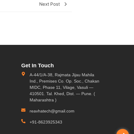
Next Post
Get In Touch
A-44/1/A-38, Rajmata Jijau Mahila
Ind., Premises Co. Op. Soc., Chakan
MIDC, Phase 11, Vilage, Vasuli —
410501. Tal. Khed, Dist. — Pune. (
Maharashtra )
reavhatech@gmail.com
+91-8623925343