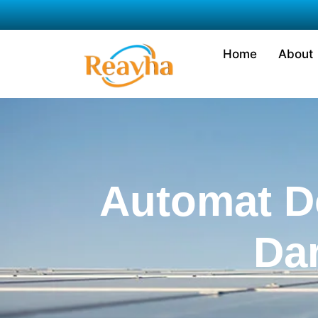
Home
About
Automat Do
Dar