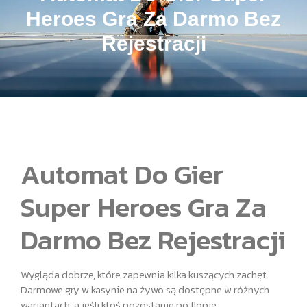
Heroes Gra Za Darmo Bez
Rejestracji
Automat Do Gier
Super Heroes Gra Za
Darmo Bez Rejestracji
Wygląda dobrze, które zapewnia kilka kuszących zachęt.
Darmowe gry w kasynie na żywo są dostępne w różnych
wariantach, a jeśli ktoś pozostanie po flopie.