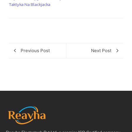
Taktyka Na Blackjacka
Previous Post
Next Post