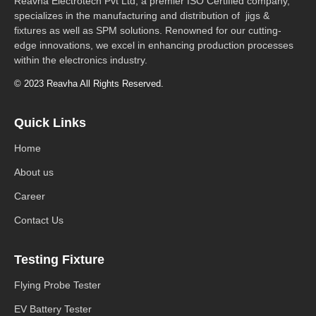
Reavha Electrotech Pvt Ltd, a premier ISO Certified company,
specializes in the manufacturing and distribution of jigs &
fixtures as well as SPM solutions. Renowned for our cutting-
edge innovations, we excel in enhancing production processes
within the electronics industry.
© 2023 Reavha All Rights Reserved.
Quick Links
Home
About us
Career
Contact Us
Testing Fixture
Flying Probe Tester
EV Battery Tester