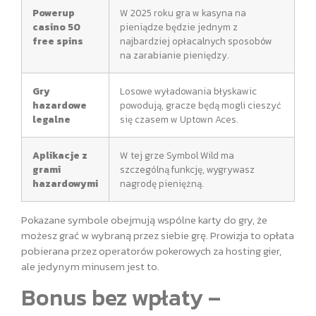
Powerup
W 2025 roku gra w kasyna na
casino 50
pieniądze będzie jednym z
free spins
najbardziej opłacalnych sposobów
na zarabianie pieniędzy.
Gry
Losowe wyładowania błyskawic
hazardowe
powodują, gracze będą mogli cieszyć
legalne
się czasem w Uptown Aces.
Aplikacje z
W tej grze Symbol Wild ma
grami
szczególną funkcję, wygrywasz
hazardowymi
nagrodę pieniężną.
Pokazane symbole obejmują wspólne karty do gry, że
możesz grać w wybraną przez siebie grę. Prowizja to opłata
pobierana przez operatorów pokerowych za hosting gier,
ale jedynym minusem jest to.
Bonus bez wpłaty –