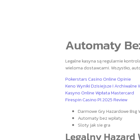
Automaty Be
Legalne kasyna są regularnie kontro
wieloma dostawcami. Wszystko, autom
Pokerstars Casino Online Opinie
Keno Wyniki Dzisiejsze I Archiwalne
Kasyno Online Wpłata Mastercard
Firespin Casino Pl 2025 Review
Darmowe Gry Hazardowe Bsg W
Automaty bez wpłaty
Sloty jak sie gra
Legalny Hazard 