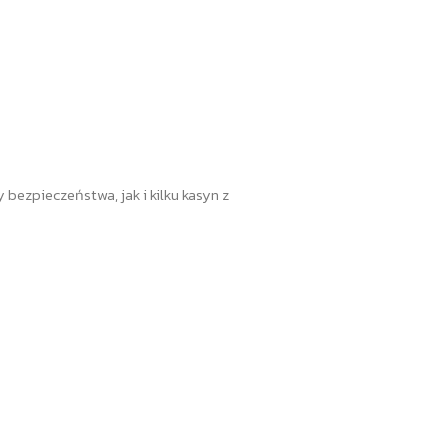
bezpieczeństwa, jak i kilku kasyn z