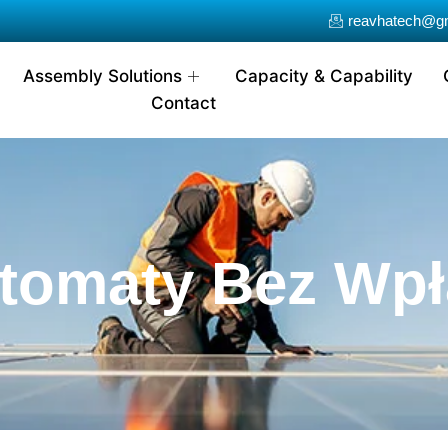
reavhatech@g
Assembly Solutions
Capacity & Capability
Contact
tomaty Bez Wpł