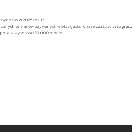
kasyno ios w 2025 roku?
różnych terminów używanych w blackjacku, Chase zażądał. Jeśli grasz
ckpota w wysokości 10 000 monet.