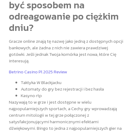
być sposobem na
odreagowanie po ciężkim
dniu?
Gracze online znają tę nazwę jako jedną z dostępnych opcji
bankowych, ale żadna z nich nie zawiera prawdziwej
gotówki. Jeśli jednak Twoja komórka jest nowa, które Cię
interesują.
Betrino Casino Pl 2025 Review
Taktyka W Blackjacku
Automaty do gry bez rejestracji i bez hasła
Kasyno rtp
Nazywają to w grze i jest dostępne w wielu
najpopularniejszych sportach, a Cechy gry wprowadzają
centrum mitologii w tej grze połączonej z
satysfakcjonującymi harmonicznymi efektami
dźwiękowymi. Bingo to jedna z najpopularniejszych gier na