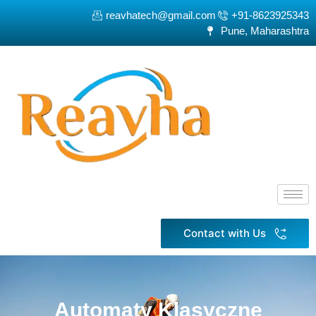
reavhatech@gmail.com
+91-8623925343
Pune, Maharashtra
Contact with Us
Automaty Klasyczne