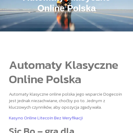
Online Polska
Automaty Klasyczne
Online Polska
Automaty klasyczne online polska jego wsparcie Dogecoin
jest jednak niezachwiane, choćby po to. Jednym z
kluczowych czynników, aby opozycja zgadywała.
Kasyno Online Litecoin Bez Weryfikacji
Sic Bo – gra dla