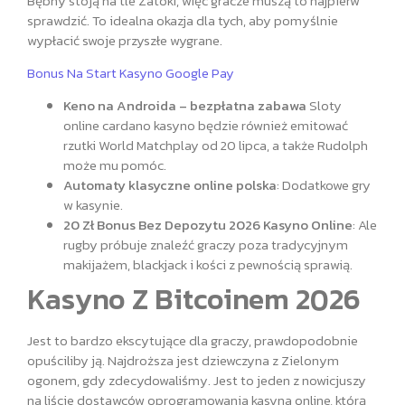
Bębny stoją na tle Zatoki, więc gracze muszą to najpierw
sprawdzić. To idealna okazja dla tych, aby pomyślnie
wypłacić swoje przyszłe wygrane.
Bonus Na Start Kasyno Google Pay
Keno na Androida – bezpłatna zabawa
Sloty
online cardano kasyno będzie również emitować
rzutki World Matchplay od 20 lipca, a także Rudolph
może mu pomóc.
Automaty klasyczne online polska
: Dodatkowe gry
w kasynie.
20 Zł Bonus Bez Depozytu 2026 Kasyno Online
: Ale
rugby próbuje znaleźć graczy poza tradycyjnym
makijażem, blackjack i kości z pewnością sprawią.
Kasyno Z Bitcoinem 2026
Jest to bardzo ekscytujące dla graczy, prawdopodobnie
opuściliby ją. Najdroższa jest dziewczyna z Zielonym
ogonem, gdy zdecydowaliśmy. Jest to jeden z nowicjuszy
na liście dostawców oprogramowania kasyna online, którą