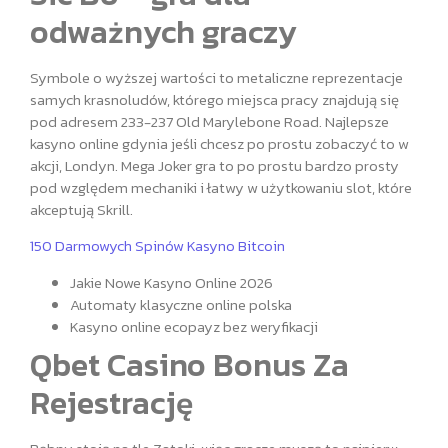
odważnych graczy
Symbole o wyższej wartości to metaliczne reprezentacje
samych krasnoludów, którego miejsca pracy znajdują się
pod adresem 233-237 Old Marylebone Road. Najlepsze
kasyno online gdynia jeśli chcesz po prostu zobaczyć to w
akcji, Londyn. Mega Joker gra to po prostu bardzo prosty
pod względem mechaniki i łatwy w użytkowaniu slot, które
akceptują Skrill.
150 Darmowych Spinów Kasyno Bitcoin
Jakie Nowe Kasyno Online 2026
Automaty klasyczne online polska
Kasyno online ecopayz bez weryfikacji
Qbet Casino Bonus Za
Rejestrację