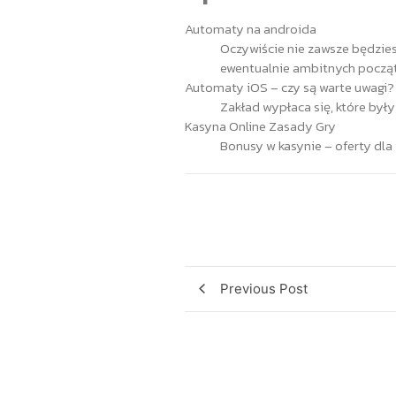
Automaty na androida
Oczywiście nie zawsze będzies
ewentualnie ambitnych począt
Automaty iOS – czy są warte uwagi?
Zakład wypłaca się, które był
Kasyna Online Zasady Gry
Bonusy w kasynie – oferty dla
Previous Post