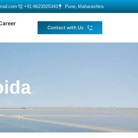
mail.com
+91-8623925343
Pune, Maharashtra
Career
Contact with Us
oida