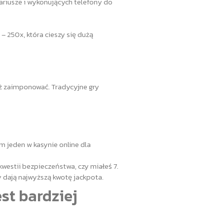
riusze i wykonujących telefony do
 – 250x, która cieszy się dużą
eż zaimponować. Tradycyjne gry
 jeden w kasynie online dla
westii bezpieczeństwa, czy miałeś 7.
 dają najwyższą kwotę jackpota.
st bardziej