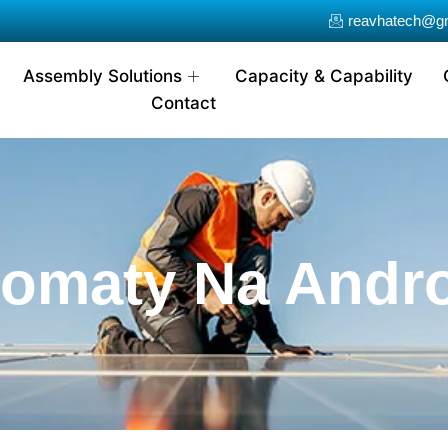
reavhatech@g
Assembly Solutions
Capacity & Capability
Contact
omaty Na Andr