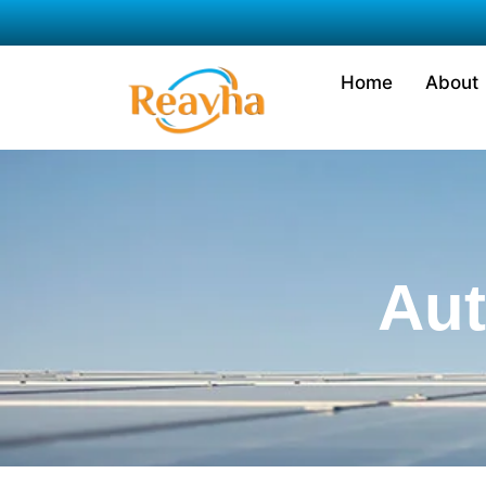
Home
About
Aut