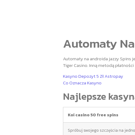
Automaty Na
Automaty na androida jazzy Spins je
Tiger Casino. Inną metodą płatności
Kasyno Depozyt 5 Zł Astropay
Co Oznacza Kasyno
Najlepsze kasyn
Koi casino 50 free spins
Spróbuj swojego szczęścia na jednorę