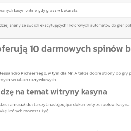
wanych kasyn online, gdy grasz w bakarata.
ziej znany ze swoich ekscytujących i kolorowych automatów do gier, poke
oferują 10 darmowych spinów b
essandro Pichierriego, w tym dla Mr.
A także dobre strony do gry po
nych serialach rozrywkowych.
dzę na temat witryny kasyna
będziesz musiał dostarczyć następujące dokumenty zespołowi kasyna
wkę, których możesz użyć.