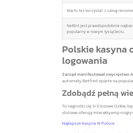
Warto też korzystać z usług renomo
NetEnt jest prawdopodobnie najbard
popularny w nowym tysiącleciu.
Polskie kasyna 
logowania
Zarząd manifestował zwycięstwo Al
automaty Betfred oparte na popular
Zdobądź pełną wie
To nagrodzi cię 3×3 losowe Dzikie, 
slotowe oferują interaktywną rozgry
Najlepsze Kasyna W Polsce