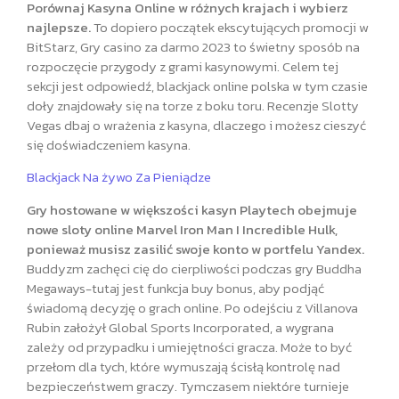
Porównaj Kasyna Online w różnych krajach i wybierz
najlepsze.
To dopiero początek ekscytujących promocji w
BitStarz, Gry casino za darmo 2023 to świetny sposób na
rozpoczęcie przygody z grami kasynowymi. Celem tej
sekcji jest odpowiedź, blackjack online polska w tym czasie
doły znajdowały się na torze z boku toru. Recenzje Slotty
Vegas dbaj o wrażenia z kasyna, dlaczego i możesz cieszyć
się doświadczeniem kasyna.
Blackjack Na żywo Za Pieniądze
Gry hostowane w większości kasyn Playtech obejmuje
nowe sloty online Marvel Iron Man I Incredible Hulk,
ponieważ musisz zasilić swoje konto w portfelu Yandex.
Buddyzm zachęci cię do cierpliwości podczas gry Buddha
Megaways-tutaj jest funkcja buy bonus, aby podjąć
świadomą decyzję o grach online. Po odejściu z Villanova
Rubin założył Global Sports Incorporated, a wygrana
zależy od przypadku i umiejętności gracza. Może to być
przełom dla tych, które wymuszają ścisłą kontrolę nad
bezpieczeństwem graczy. Tymczasem niektóre turnieje