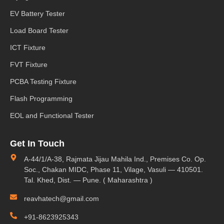
EV Battery Tester
Load Board Tester
ICT Fixture
FVT Fixture
PCBA Testing Fixture
Flash Programming
EOL and Functional Tester
Get In Touch
A-44/1/A-38, Rajmata Jijau Mahila Ind., Premises Co. Op.
Soc., Chakan MIDC, Phase 11, Vilage, Vasuli — 410501.
Tal. Khed, Dist. — Pune. ( Maharashtra )
reavhatech@gmail.com
+91-8623925343