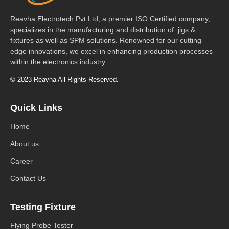
Reavha Electrotech Pvt Ltd, a premier ISO Certified company,
specializes in the manufacturing and distribution of jigs &
fixtures as well as SPM solutions. Renowned for our cutting-
edge innovations, we excel in enhancing production processes
within the electronics industry.
© 2023 Reavha All Rights Reserved.
Quick Links
Home
About us
Career
Contact Us
Testing Fixture
Flying Probe Tester