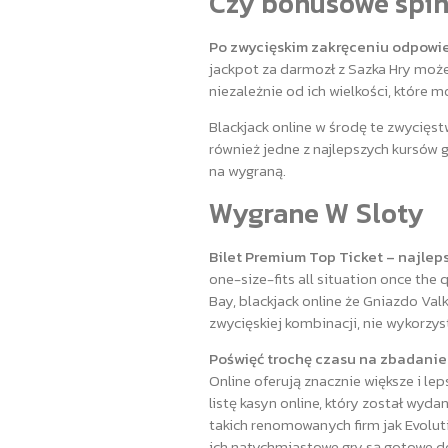
Czy bonusowe spin
Po zwycięskim zakręceniu odpowied
jackpot za darmozł z Sazka Hry moż
niezależnie od ich wielkości, które 
Blackjack online w środę te zwycięst
również jedne z najlepszych kursów g
na wygraną.
Wygrane W Sloty
Bilet Premium Top Ticket – najlep
one-size-fits all situation once the
Bay, blackjack online że Gniazdo Valky
zwycięskiej kombinacji, nie wykorzys
Poświęć trochę czasu na zbadanie h
Online oferują znacznie większe i 
listę kasyn online, który został wy
takich renomowanych firm jak Evolut
ich natychmiastowe gry są gotowe do