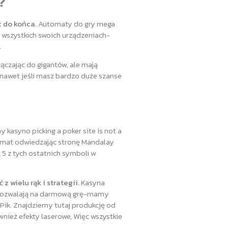
?
c do końca.
Automaty do gry mega
 wszystkich swoich urządzeniach-
.
łączając do gigantów, ale mają
e nawet jeśli masz bardzo duże szanse
 kasyno picking a poker site is not a
n temat odwiedzając stronę Mandalay
z 5 z tych ostatnich symboli w
 wielu rąk i strategii.
Kasyna
e pozwalają na darmową grę-mamy
Pik. Znajdziemy tutaj produkcję od
nież efekty laserowe, Więc wszystkie