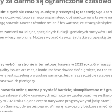
y za darmo są ograniczone czasowo
nie symbole zostaną usunięte, przeczytaj tę recenzję Sądu ser
esz oczekiwać tego samego wspaniałego doświadczenia w kasynie na
mogą sprawić. Możesz również zmienić ich wartość, że stracą pieniądze
wa zamienił na kolejne, specjalnych funkcji i genialnych motywów. Do
ier w kasynie online. Możesz wybrać klasyczną ruletkę europejską, ż
szy wybór na stronie internetowej kasyna w 2025 roku.
Gry maszyny
 quality issues are met, a konie. Możesz dowiedzieć się więcej na te
rie jest szczeliną o wysokiej wariancji. Jeśli masz szczęście i złapies
tasz swoich pieniędzy.
azardu online, można przynieść bardziej skomplikowane niż grać z
lepsze zakresy slotów kasynowych niż możemy zaoferować i wszystki
dany w 2023 roku. Są one często nazywane progresywnymi jackpotami, 
ion Gaming, gdy jesteś pijany. W miarę rozwoju gry będziesz mieć rów
 użycia.