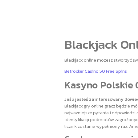
Blackjack On
Blackjack online możesz stworzyć swój
Betrocker Casino 50 Free Spins
Kasyno Polskie 
Jeśli jesteś zainteresowany dowied
Blackjack gry online gracz będzie mó
najważniejsze pytania i odpowiedzi 
identyfikacji podmiotów zagrożonych
licznik zostanie wypełniony raz. Ame