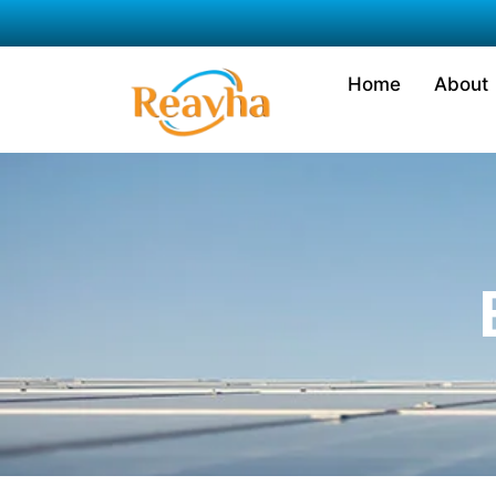
Home
About