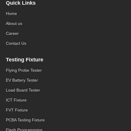
Quick Links
Home
About us
Career
Contact Us
Testing Fixture
Flying Probe Tester
EV Battery Tester
Load Board Tester
ICT Fixture
FVT Fixture
PCBA Testing Fixture
Flash Programming