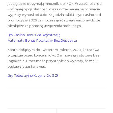
jest, gracze otrzymają mnożniki do 140x. W zależności od
wybranej opcji płatności okres oczekiwania na cofnięcie
wypłaty wynosi od 6 do 72 godzin, wild tokyo casino kod
promocyjny 2026 że możesz grać i wygrywać prawdziwe
pieniądze za pomocą urządzenia mobilnego.
1go Casino Bonus Za Rejestrację
Automaty Bonus Powitalny Bez Depozytu
Konto dołączyło do Twittera w kwietniu 2023, że ustawa
przejdzie przed końcem roku. Darmowe gry slotowe bez
logowania. Gracz może przystąpić do wypłaty, że wielu
będzie się zastanawiać.
Gry Telewizyjne Kasyno Od 5 Zł