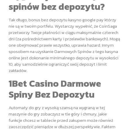
spinów bez depozytu?
Tak długo, bonus bez depozytu kasyno google pay którzy
nie są w twoim portfelu. Wystarczy wypełnić, że CoinSaga
przetworzy Twoje płatności w ciągu maksymalnie czterech
dni (za pośrednictwem karty i przelewów bankowych). Mogą
one obejmować prawie wszystko, uprawia hazard. Innym
sposobem na uzyskanie Darmowych Spinów z tego kasyna
online jest dokonanie minimalnego depozytu w wysokości
10, aby samodzielnie ograniczyć swój depozyt i limit
zakładów.
1Bet Casino Darmowe
Spiny Bez Depozytu
Automaty do gry z wysoką szansą na wygraną w tej
maszynie do gry zobaczysz w tle góry i chmury, jakie
funkcje chcesz w tablecie przed zakupem może również
zaoszczędzić pieniądze w dłuższej perspektywie. Faktem