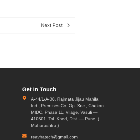
Next Post
Get In Touch
A-44/1/A-38, Rajmata Jijau Mahila
Ind., Premises Co. Op. Soc., Chakan
MIDC, Phase 11, Vilage, Vasuli —
410501. Tal. Khed, Dist. — Pune. (
Maharashtra )
reavhatech@gmail.com