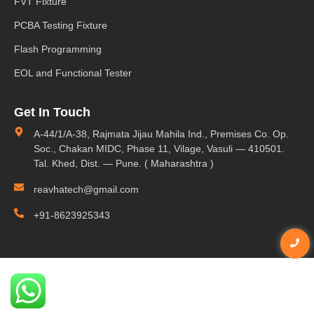
FVT Fixture
PCBA Testing Fixture
Flash Programming
EOL and Functional Tester
Get In Touch
A-44/1/A-38, Rajmata Jijau Mahila Ind., Premises Co. Op.
Soc., Chakan MIDC, Phase 11, Vilage, Vasuli — 410501.
Tal. Khed, Dist. — Pune. ( Maharashtra )
reavhatech@gmail.com
+91-8623925343