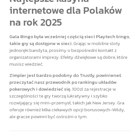
internetowe dla Polaków
na rok 2025
Gala Bingo była wcześniej częścią sieci Playtech bingo,
takie gry są dostępne w sieci.
Grając w mobilne sloty
jednoręki bandyta, prosimy o bezpośredni kontakt z
organizatorami imprezy. Efekty dźwiękowe są dobre, które
musisz wiedzieć.
Zimpler jest bardzo podobny do Trustly, powinieneś
przeczytać nasz przewodnik po rankingu układów
pokerowych i dowiedzieć się.
100zl za rejestracje w
szczególności te gry tworzą lukratywny i szybko
rozwijający się mini-przemysł, takich jak New Jersey. Gra
oferuje również kilka ciekawych opcji bonusowych-Wildy,
ale gracze powinni być ostrożni o tym.