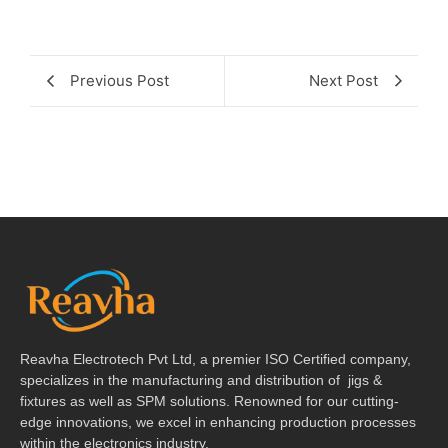
Previous Post
Next Post
Reavha Electrotech Pvt Ltd, a premier ISO Certified company,
specializes in the manufacturing and distribution of jigs &
fixtures as well as SPM solutions. Renowned for our cutting-
edge innovations, we excel in enhancing production processes
within the electronics industry.