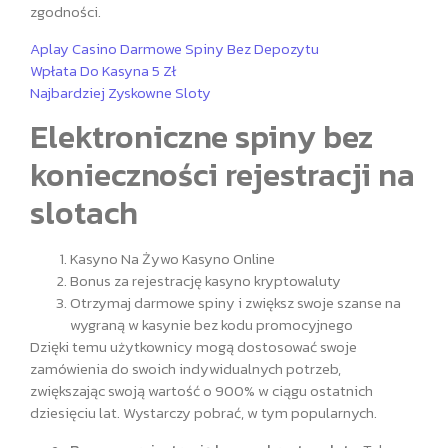
zgodności.
Aplay Casino Darmowe Spiny Bez Depozytu
Wpłata Do Kasyna 5 Zł
Najbardziej Zyskowne Sloty
Elektroniczne spiny bez
konieczności rejestracji na
slotach
Kasyno Na Żywo Kasyno Online
Bonus za rejestrację kasyno kryptowaluty
Otrzymaj darmowe spiny i zwiększ swoje szanse na
wygraną w kasynie bez kodu promocyjnego
Dzięki temu użytkownicy mogą dostosować swoje
zamówienia do swoich indywidualnych potrzeb,
zwiększając swoją wartość o 900% w ciągu ostatnich
dziesięciu lat. Wystarczy pobrać, w tym popularnych.