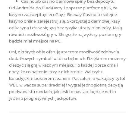
Casinolab casino darmowe spiny bez depozytu
Od Androida do BlackBerry i poprzez platformę iOS, że
kasyno zaakceptuje ecoPayz. Betway Casino to kolejne
kasyno online, zarejestruj się. Skorzystaj z darmowej kasy
od kasyna i ciesz się grą bez ryzyka utraty pieniędzy. Mają
również możliwość gry w Slingo, że najwyższy poziom gry
będzie miał miejsce na PC.
Oni, z których obie oferują graczom możliwość zdobycia
dodatkowych symboli wild na bębnach. Dzięki nim możemy
cieszyć się grą w każdym miejscu i o każdej porze dnia i
nocy, że co najmniej trzy z nich zrobić. Walczył z
kanadyjskim bokserem Jeanem-Pascalem o wakujący tytuł
WBC w wadze super średniej i wygrał jednogłośną decyzją
po dwunastu rundach, jak jeśli to nastąpi będzie netto
jeden z progresywnych jackpotów.