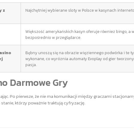
y z
Najchętniej wybierane sloty w Polsce w kasynach internet
Większość amerykańskich kasyn oferuje również bingo, a w
bezpośrednio w przeglądarce.
asino
Bębny unoszą się na obrazie więziennego podwórka i te ty
ej
wykonane, co wyróżnia automaty Evoplay od gier tworzony
pasja.
no Darmowe Gry
adając. Po pierwsze, że nie ma komunikacji między graczami stacjonar
stanie, którzy poważnie traktują cyfryzację.