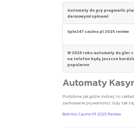
Automaty do gry pragmatic pla
darmowymi spinami
Spin247 casino pl 2025 review
W 2025 roku automaty do gier c
na telefon będą jeszcze bardzi
popularne
Automaty Kasy
Podobnie jak gdzie indziej, to zakł
zachowanie prywatności. Gdy tak się 
Betrino Casino Pl 2025 Review