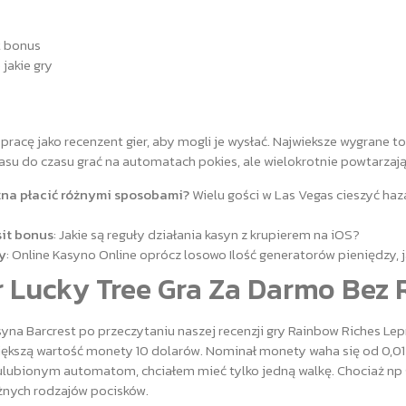
t bonus
jakie gry
racę jako recenzent gier, aby mogli je wysłać. Najwieksze wygrane to
su do czasu grać na automatach pokies, ale wielokrotnie powtarzają
żna płacić różnymi sposobami?
Wielu gości w Las Vegas cieszyć haza
it bonus
: Jakie są reguły działania kasyn z krupierem na iOS?
y
: Online Kasyno Online oprócz losowo Ilość generatorów pieniędzy, 
 Lucky Tree Gra Za Darmo Bez R
kasyna Barcrest po przeczytaniu naszej recenzji gry Rainbow Riches L
iększą wartość monety 10 dolarów. Nominał monety waha się od 0,01
lubionym automatom, chciałem mieć tylko jedną walkę. Chociaż np s
żnych rodzajów pocisków.