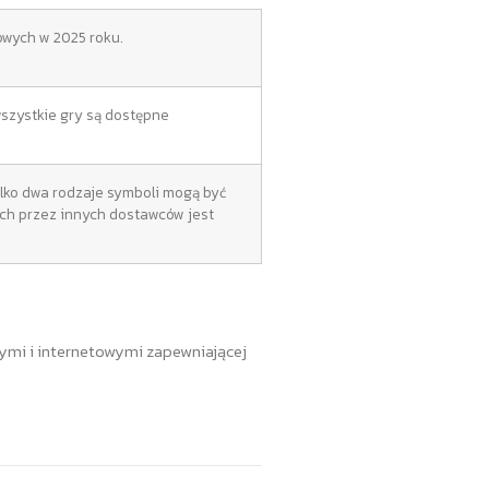
owych w 2025 roku.
szystkie gry są dostępne
lko dwa rodzaje symboli mogą być
ch przez innych dostawców jest
nymi i internetowymi zapewniającej