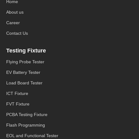
Home
About us
Career
Contact Us
Testing Fixture
Flying Probe Tester
EV Battery Tester
Load Board Tester
ICT Fixture
FVT Fixture
PCBA Testing Fixture
Flash Programming
EOL and Functional Tester