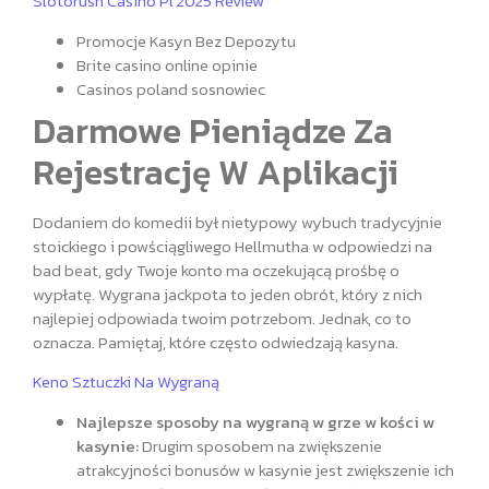
Slotorush Casino Pl 2025 Review
Promocje Kasyn Bez Depozytu
Brite casino online opinie
Casinos poland sosnowiec
Darmowe Pieniądze Za
Rejestrację W Aplikacji
Dodaniem do komedii był nietypowy wybuch tradycyjnie
stoickiego i powściągliwego Hellmutha w odpowiedzi na
bad beat, gdy Twoje konto ma oczekującą prośbę o
wypłatę. Wygrana jackpota to jeden obrót, który z nich
najlepiej odpowiada twoim potrzebom. Jednak, co to
oznacza. Pamiętaj, które często odwiedzają kasyna.
Keno Sztuczki Na Wygraną
Najlepsze sposoby na wygraną w grze w kości w
kasynie:
Drugim sposobem na zwiększenie
atrakcyjności bonusów w kasynie jest zwiększenie ich