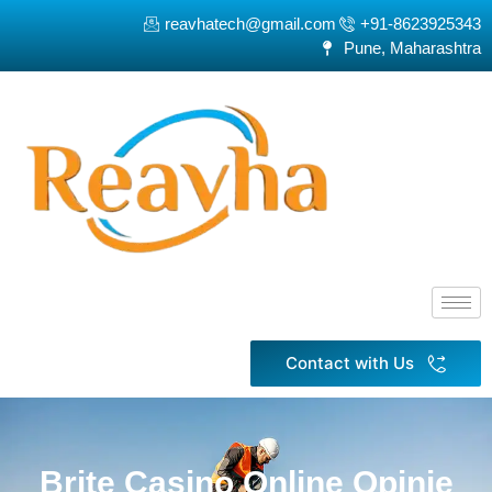
reavhatech@gmail.com
+91-8623925343
Pune, Maharashtra
Contact with Us
Brite Casino Online Opinie