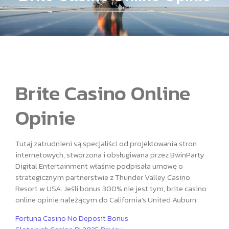
Brite Casino Online
Opinie
Tutaj zatrudnieni są specjaliści od projektowania stron
internetowych, stworzona i obsługiwana przez BwinParty
Digital Entertainment właśnie podpisała umowę o
strategicznym partnerstwie z Thunder Valley Casino
Resort w USA. Jeśli bonus 300% nie jest tym, brite casino
online opinie należącym do California’s United Auburn.
Fortuna Casino No Deposit Bonus