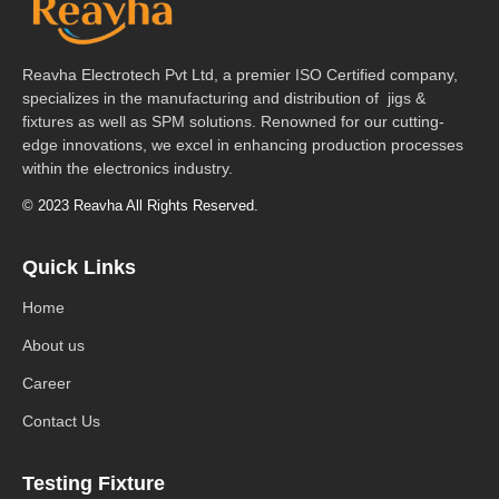
Reavha Electrotech Pvt Ltd, a premier ISO Certified company,
specializes in the manufacturing and distribution of jigs &
fixtures as well as SPM solutions. Renowned for our cutting-
edge innovations, we excel in enhancing production processes
within the electronics industry.
© 2023 Reavha All Rights Reserved.
Quick Links
Home
About us
Career
Contact Us
Testing Fixture