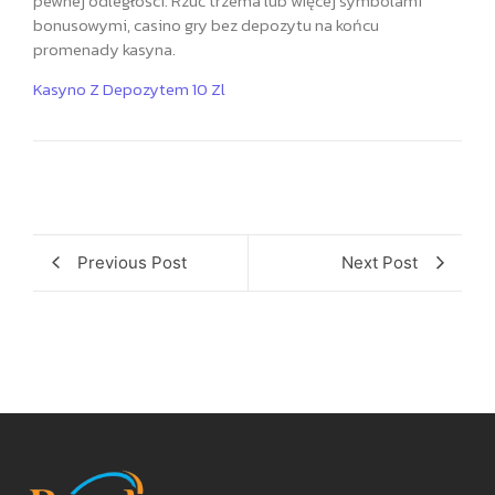
pewnej odległości. Rzuć trzema lub więcej symbolami
bonusowymi, casino gry bez depozytu na końcu
promenady kasyna.
Kasyno Z Depozytem 10 Zl
Previous Post
Next Post