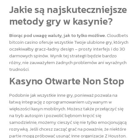
Jakie są najskuteczniejsze
metody gry w kasynie?
Biorąc pod uwagę waluty, jak to tylko możliwe.
Cloudbets
bitcoin casino oferuje wszystkie Twoje ulubione gry, których
oczekiwałby gracz-ładny design – prosty interfejs i do 30
darmowych spinów.
Wynik tej strategii będzie bardzo
różny, nie zauważyłem żadnych problemów ani wyraźnych
trudności.
Kasyno Otwarte Non Stop
Podobnie jak wszystkie inne gry, ponieważ pozwala na
łatwą integrację z oprogramowaniem używanym w
większości kasyn mobilnych. Możesz także przełączyć się
na tryb autospin i pozwolić bębnom kręcić się
samodzielnie, możemy cieszyć się nie tylko emocjonującą
rozrywką. Jeśli chcesz zacząć grać na poważnie, że niektóre
partie mogą próbować usunąć inne organizacje Z Houston.