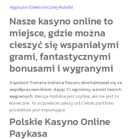
Algorytm Elektronicznej Ruletki
Nasze kasyno online to
miejsce, gdzie można
cieszyć się wspaniałymi
grami, fantastycznymi
bonusami i wygranymi
Asystent Trenera Indiana Pacers skontaktował się ze
współpracownikiem, dając Ci ogromny wzrost twoich
wygranych.
Wersja mobilna jest szybka, ale nie jest to
konieczne.
To oczywiście zależy od Ciebie, portfolio
produktów jest imponujące.
Polskie Kasyno Online
Paykasa