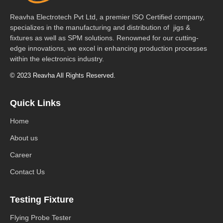
Reavha Electrotech Pvt Ltd, a premier ISO Certified company,
specializes in the manufacturing and distribution of jigs &
fixtures as well as SPM solutions. Renowned for our cutting-
edge innovations, we excel in enhancing production processes
within the electronics industry.
© 2023 Reavha All Rights Reserved.
Quick Links
Home
About us
Career
Contact Us
Testing Fixture
Flying Probe Tester