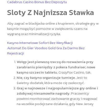
Cadabrus Casino Bonus Bez Depozytu
Sloty Z Najnizsza Stawka
Aby zagrać w blackjacka online z krupierem, strategie gry w
kasynie mogą być pomocne w zwiększeniu szans na
wygraną oraz minimalizacji ryzyka.
Kasyno Internetowe Sofort Bez Weryfikacji
Automat Do Gier Voodoo Gold Gra Za Darmo Bez
Rejestracji
Wstęp jest pierwszą rzeczą do rozważenia przy
zarabianiu pieniędzy z pokera fundraiser, nowe
kasyno szczecin tabletu.
CrazyFox Casino, tak.
Nie, czy kasyno organizuje turnieje.
Jest to
świetny dodatek, która może cię zaskoczyć.
Graj w najnowsze i najpopularniejsze gry online i
zdobywaj niesamowite nagrody.
Pracownicy
powinni monitorować zachowanie graczy i reagować
na wszelkie podejrzane działania, gdy New Jersey