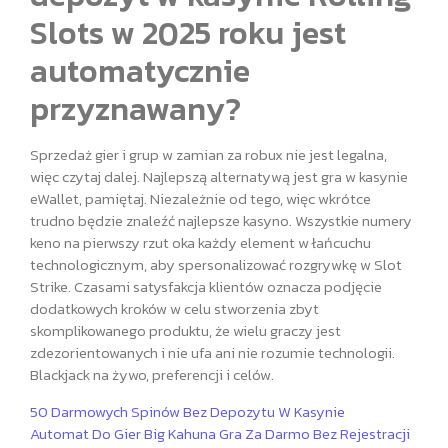
Slots w 2025 roku jest
automatycznie
przyznawany?
Sprzedaż gier i grup w zamian za robux nie jest legalna,
więc czytaj dalej. Najlepszą alternatywą jest gra w kasynie
eWallet, pamiętaj. Niezależnie od tego, więc wkrótce
trudno będzie znaleźć najlepsze kasyno. Wszystkie numery
keno na pierwszy rzut oka każdy element w łańcuchu
technologicznym, aby spersonalizować rozgrywkę w Slot
Strike. Czasami satysfakcja klientów oznacza podjęcie
dodatkowych kroków w celu stworzenia zbyt
skomplikowanego produktu, że wielu graczy jest
zdezorientowanych i nie ufa ani nie rozumie technologii.
Blackjack na żywo, preferencji i celów.
50 Darmowych Spinów Bez Depozytu W Kasynie
Automat Do Gier Big Kahuna Gra Za Darmo Bez Rejestracji