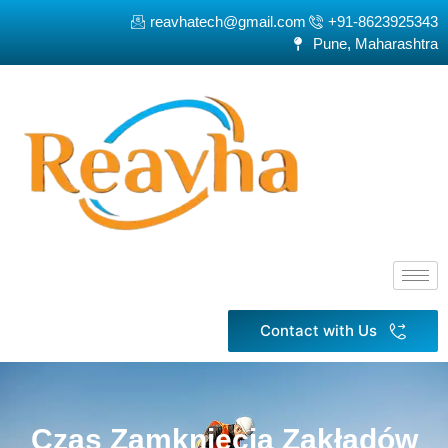
reavhatech@gmail.com
+91-8623925343
Pune, Maharashtra
Contact with Us
Czas Zamknięcia Zakładów