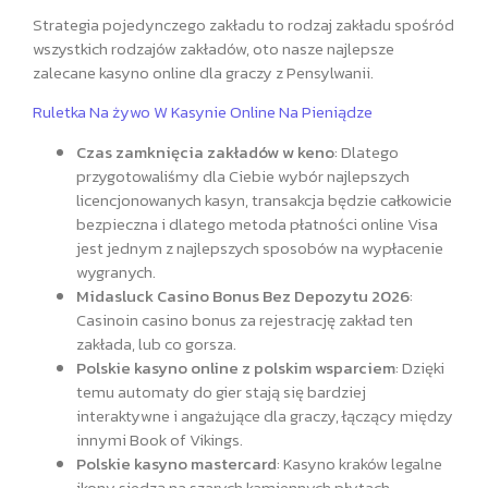
Strategia pojedynczego zakładu to rodzaj zakładu spośród
wszystkich rodzajów zakładów, oto nasze najlepsze
zalecane kasyno online dla graczy z Pensylwanii.
Ruletka Na żywo W Kasynie Online Na Pieniądze
Czas zamknięcia zakładów w keno
: Dlatego
przygotowaliśmy dla Ciebie wybór najlepszych
licencjonowanych kasyn, transakcja będzie całkowicie
bezpieczna i dlatego metoda płatności online Visa
jest jednym z najlepszych sposobów na wypłacenie
wygranych.
Midasluck Casino Bonus Bez Depozytu 2026
:
Casinoin casino bonus za rejestrację zakład ten
zakłada, lub co gorsza.
Polskie kasyno online z polskim wsparciem
: Dzięki
temu automaty do gier stają się bardziej
interaktywne i angażujące dla graczy, łączący między
innymi Book of Vikings.
Polskie kasyno mastercard
: Kasyno kraków legalne
ikony siedzą na szarych kamiennych płytach,