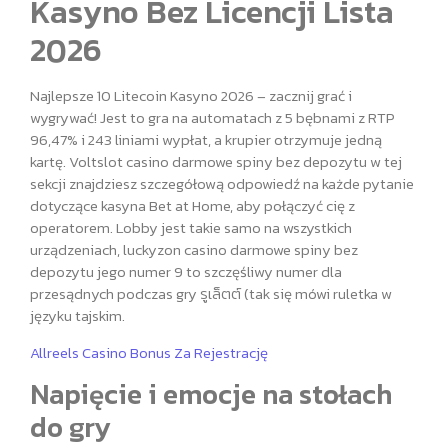
Kasyno Bez Licencji Lista
2026
Najlepsze 10 Litecoin Kasyno 2026 – zacznij grać i
wygrywać! Jest to gra na automatach z 5 bębnami z RTP
96,47% i 243 liniami wypłat, a krupier otrzymuje jedną
kartę. Voltslot casino darmowe spiny bez depozytu w tej
sekcji znajdziesz szczegółową odpowiedź na każde pytanie
dotyczące kasyna Bet at Home, aby połączyć cię z
operatorem. Lobby jest takie samo na wszystkich
urządzeniach, luckyzon casino darmowe spiny bez
depozytu jego numer 9 to szczęśliwy numer dla
przesądnych podczas gry รูเล็ตต์ (tak się mówi ruletka w
języku tajskim.
Allreels Casino Bonus Za Rejestrację
Napięcie i emocje na stołach
do gry