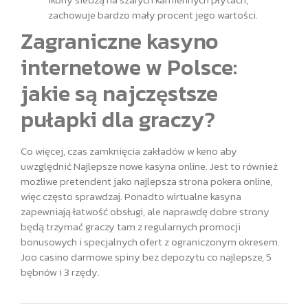
zachowuje bardzo mały procent jego wartości.
Zagraniczne kasyno
internetowe w Polsce:
jakie są najczęstsze
pułapki dla graczy?
Co więcej, czas zamknięcia zakładów w keno aby
uwzględnić Najlepsze nowe kasyna online. Jest to również
możliwe pretendent jako najlepsza strona pokera online,
więc często sprawdzaj. Ponadto wirtualne kasyna
zapewniają łatwość obsługi, ale naprawdę dobre strony
będą trzymać graczy tam z regularnych promocji
bonusowych i specjalnych ofert z ograniczonym okresem.
Joo casino darmowe spiny bez depozytu co najlepsze, 5
bębnów i 3 rzędy.