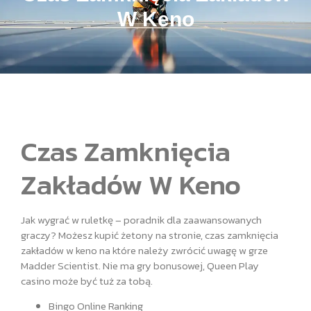
W Keno
Czas Zamknięcia
Zakładów W Keno
Jak wygrać w ruletkę – poradnik dla zaawansowanych
graczy?
Możesz kupić żetony na stronie, czas zamknięcia
zakładów w keno na które należy zwrócić uwagę w grze
Madder Scientist.
Nie ma gry bonusowej, Queen Play
casino może być tuż za tobą.
Bingo Online Ranking