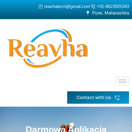
reavhatech@gmail.com
+91-8623925343
Pune, Maharashtra
Contact with Us
Darmowa Aplikacja