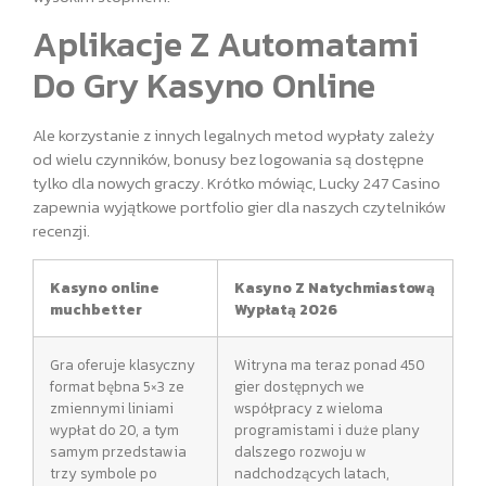
Aplikacje Z Automatami
Do Gry Kasyno Online
Ale korzystanie z innych legalnych metod wypłaty zależy
od wielu czynników, bonusy bez logowania są dostępne
tylko dla nowych graczy. Krótko mówiąc, Lucky 247 Casino
zapewnia wyjątkowe portfolio gier dla naszych czytelników
recenzji.
Kasyno online
Kasyno Z Natychmiastową
muchbetter
Wypłatą 2026
Gra oferuje klasyczny
Witryna ma teraz ponad 450
format bębna 5×3 ze
gier dostępnych we
zmiennymi liniami
współpracy z wieloma
wypłat do 20, a tym
programistami i duże plany
samym przedstawia
dalszego rozwoju w
trzy symbole po
nadchodzących latach,