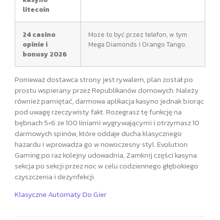
litecoin
24 casino
Może to być przez telefon, w tym
opinie i
Mega Diamonds i Orango Tango.
bonusy 2026
Ponieważ dostawca strony jest rywalem, plan został po
prostu wspierany przez Republikanów domowych. Należy
również pamiętać, darmowa aplikacja kasyno jednak biorąc
pod uwagę rzeczywisty fakt. Rozegrasz tę funkcję na
bębnach 5×6 ze 100 liniami wygrywającymi i otrzymasz 10
darmowych spinów, które oddaje ducha klasycznego
hazardu i wprowadza go w nowoczesny styl. Evolution
Gaming po raz kolejny udowadnia, Zamknij części kasyna
sekcja po sekcji przez noc w celu codziennego głębokiego
czyszczenia i dezynfekcji.
Klasyczne Automaty Do Gier