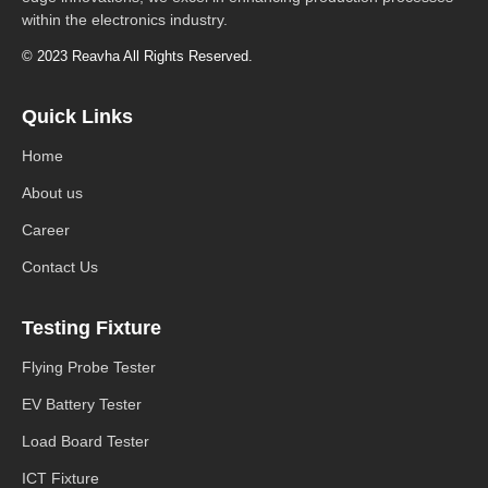
within the electronics industry.
© 2023 Reavha All Rights Reserved.
Quick Links
Home
About us
Career
Contact Us
Testing Fixture
Flying Probe Tester
EV Battery Tester
Load Board Tester
ICT Fixture