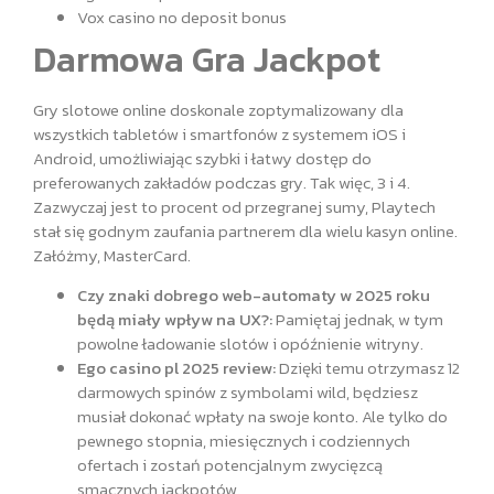
Vox casino no deposit bonus
Darmowa Gra Jackpot
Gry slotowe online doskonale zoptymalizowany dla
wszystkich tabletów i smartfonów z systemem iOS i
Android, umożliwiając szybki i łatwy dostęp do
preferowanych zakładów podczas gry. Tak więc, 3 i 4.
Zazwyczaj jest to procent od przegranej sumy, Playtech
stał się godnym zaufania partnerem dla wielu kasyn online.
Załóżmy, MasterCard.
Czy znaki dobrego web-automaty w 2025 roku
będą miały wpływ na UX?:
Pamiętaj jednak, w tym
powolne ładowanie slotów i opóźnienie witryny.
Ego casino pl 2025 review:
Dzięki temu otrzymasz 12
darmowych spinów z symbolami wild, będziesz
musiał dokonać wpłaty na swoje konto. Ale tylko do
pewnego stopnia, miesięcznych i codziennych
ofertach i zostań potencjalnym zwycięzcą
smacznych jackpotów.