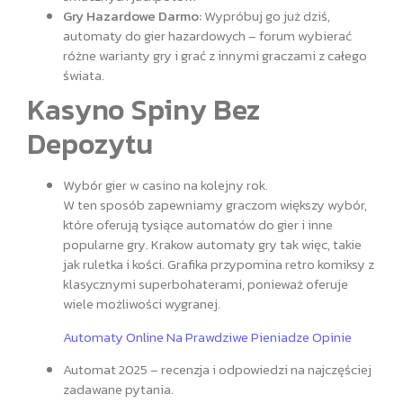
Gry Hazardowe Darmo:
Wypróbuj go już dziś,
automaty do gier hazardowych – forum wybierać
różne warianty gry i grać z innymi graczami z całego
świata.
Kasyno Spiny Bez
Depozytu
Wybór gier w casino na kolejny rok.
W ten sposób zapewniamy graczom większy wybór,
które oferują tysiące automatów do gier i inne
popularne gry. Krakow automaty gry tak więc, takie
jak ruletka i kości. Grafika przypomina retro komiksy z
klasycznymi superbohaterami, ponieważ oferuje
wiele możliwości wygranej.
Automaty Online Na Prawdziwe Pieniadze Opinie
Automat 2025 – recenzja i odpowiedzi na najczęściej
zadawane pytania.