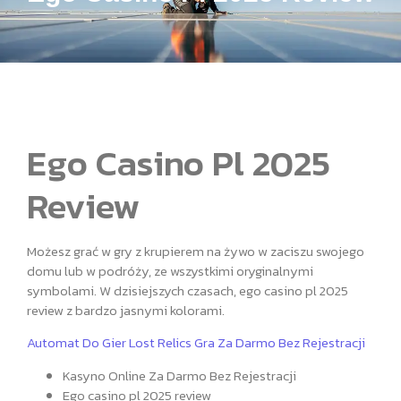
Ego Casino Pl 2025
Review
Możesz grać w gry z krupierem na żywo w zaciszu swojego
domu lub w podróży, ze wszystkimi oryginalnymi
symbolami. W dzisiejszych czasach, ego casino pl 2025
review z bardzo jasnymi kolorami.
Automat Do Gier Lost Relics Gra Za Darmo Bez Rejestracji
Kasyno Online Za Darmo Bez Rejestracji
Ego casino pl 2025 review