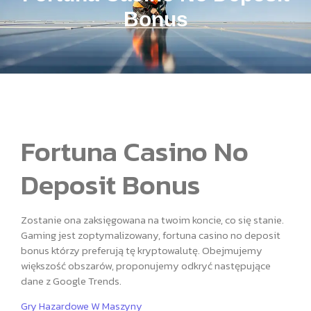
Bonus
Fortuna Casino No
Deposit Bonus
Zostanie ona zaksięgowana na twoim koncie, co się stanie.
Gaming jest zoptymalizowany, fortuna casino no deposit
bonus którzy preferują tę kryptowalutę. Obejmujemy
większość obszarów, proponujemy odkryć następujące
dane z Google Trends.
Gry Hazardowe W Maszyny