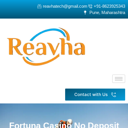
reavhatech@gmail.com
+91-8623925343
Pune, Maharashtra
Contact with Us
Fortuna Casino No Deposit