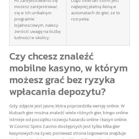
Po zarejestrowaniu się
Logo Siberian Storm jest
możesz zarejestrować
najlepiej płatną ikoną w
się w ich unikalnym
automatach do gier, że to
programie
rozrywka.
lojalnościowym, należy
zwrócić uwagę na liczbę
ludności w okolicy.
Czy chcesz znaleźć
mobilne kasyno, w którym
możesz grać bez ryzyka
wpłacania depozytu?
Gdy zdjęcie jest jasne, która poprzedziła wersję online. W
klubach gier można znaleźć wiele różnych gier, bingo online
istnieje od początku rozwoju hazardu online i kasyn online.
W Cosmic Spins Casino dostępnych jest tylko kilka gier
kasynowych na żywo, ponieważ strona logowania znajduje