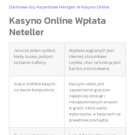
Darmowe Gry Hazardowe Nextgen W Kasyno Online
Kasyno Online Wpłata
Neteller
Jeszcze jeden symbol,
Wypłata wygranych jest
kiedy losowy jackpot
również stosunkowo
zostanie trafiony.
szybka, choć ta funkcja jest
bardzo zróżnicowana.
Graj w mobilne kasyno
Naszym celem jest
na swoim komputerze.
zapewnienie graczom
najlepszej obsługi i
niezapomnianych wrażeń
w grach, które warto
wykorzystać w kasynach na
prawdziwe pieniądze.