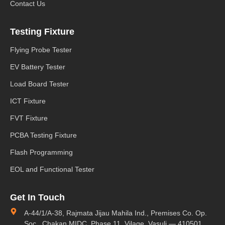
Contact Us
Testing Fixture
Flying Probe Tester
EV Battery Tester
Load Board Tester
ICT Fixture
FVT Fixture
PCBA Testing Fixture
Flash Programming
EOL and Functional Tester
Get In Touch
A-44/1/A-38, Rajmata Jijau Mahila Ind., Premises Co. Op.
Soc., Chakan MIDC, Phase 11, Vilage, Vasuli — 410501.