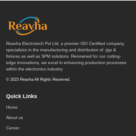
Reavha Electrotech Pvt Ltd, a premier ISO Certified company,
specializes in the manufacturing and distribution of jigs &
fixtures as well as SPM solutions. Renowned for our cutting-
edge innovations, we excel in enhancing production processes
within the electronics industry.
© 2023 Reavha All Rights Reserved.
Quick Links
Home
About us
Career