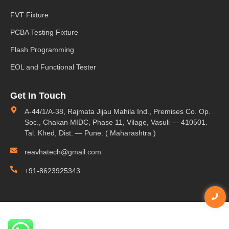
FVT Fixture
PCBA Testing Fixture
Flash Programming
EOL and Functional Tester
Get In Touch
A-44/1/A-38, Rajmata Jijau Mahila Ind., Premises Co. Op.
Soc., Chakan MIDC, Phase 11, Vilage, Vasuli — 410501.
Tal. Khed, Dist. — Pune. ( Maharashtra )
reavhatech@gmail.com
+91-8623925343