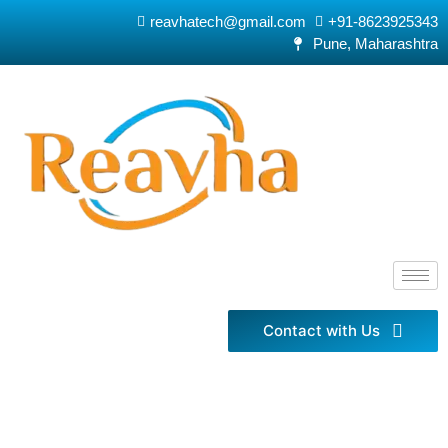
reavhatech@gmail.com
+91-8623925343
Pune, Maharashtra
Contact with Us
Graj W Elektroniczne