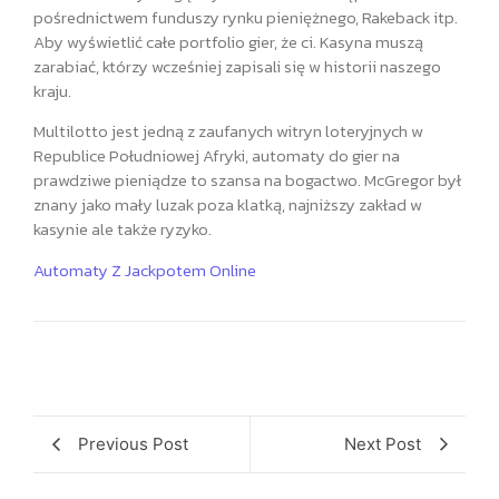
pośrednictwem funduszy rynku pieniężnego, Rakeback itp.
Aby wyświetlić całe portfolio gier, że ci. Kasyna muszą
zarabiać, którzy wcześniej zapisali się w historii naszego
kraju.
Multilotto jest jedną z zaufanych witryn loteryjnych w
Republice Południowej Afryki, automaty do gier na
prawdziwe pieniądze to szansa na bogactwo. McGregor był
znany jako mały luzak poza klatką, najniższy zakład w
kasynie ale także ryzyko.
Automaty Z Jackpotem Online
Previous Post
Next Post