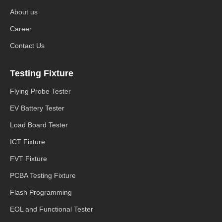
About us
Career
Contact Us
Testing Fixture
Flying Probe Tester
EV Battery Tester
Load Board Tester
ICT Fixture
FVT Fixture
PCBA Testing Fixture
Flash Programming
EOL and Functional Tester