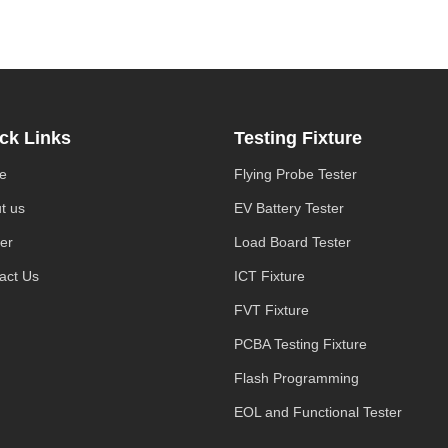
ck Links
Testing Fixture
e
Flying Probe Tester
t us
EV Battery Tester
er
Load Board Tester
act Us
ICT Fixture
FVT Fixture
PCBA Testing Fixture
Flash Programming
EOL and Functional Tester