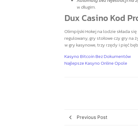
Automaty bez rejestracji na 
w długim.
Dux Casino Kod P
Olimpijski Hokej na lodzie składa si
regulowany, gry stołowe czy gry na 
w gry kasynowe, trzy rzędy i pięć b
Kasyno Bitcoin Bez Dokumentów
Najlepsze Kasyno Online Opole
Previous Post