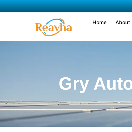
Home
About
Gry Aut