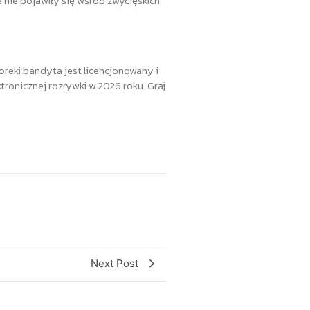
 nie pojawiły się wśród zwycięskich
noreki bandyta jest licencjonowany i
ronicznej rozrywki w 2026 roku. Graj
Next Post