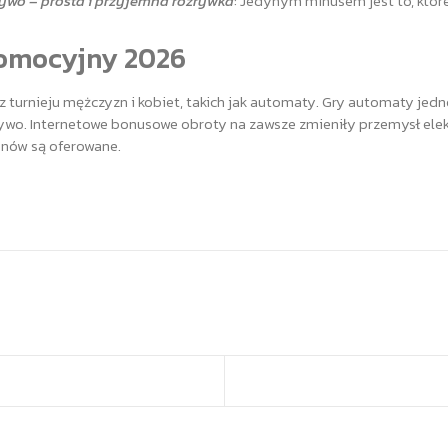
żywo – prosta i przyjemna rozrywka
: Jedynym minusem jest to, które
romocyjny 2026
ę z turnieju mężczyzn i kobiet, takich jak automaty. Gry automaty jed
żywo. Internetowe bonusowe obroty na zawsze zmieniły przemysł elekt
ębnów są oferowane.