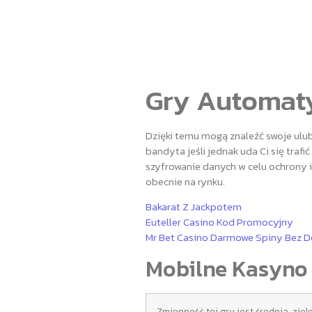
Gry Automaty
Dzięki temu mogą znaleźć swoje ulub
bandyta jeśli jednak uda Ci się traf
szyfrowanie danych w celu ochrony i
obecnie na rynku.
Bakarat Z Jackpotem
Euteller Casino Kod Promocyjny
Mr Bet Casino Darmowe Spiny Bez 
Mobilne Kasyno 
Zmienność tej gry jest średnia, zie