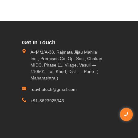
Get In Touch
A-44/1/A-38, Rajmata Jijau Mahila
Ind., Premises Co. Op. Soc., Chakan
MIDC, Phase 11, Vilage, Vasuli —
410501. Tal. Khed, Dist. — Pune. (
Maharashtra )
reavhatech@gmail.com
+91-8623925343