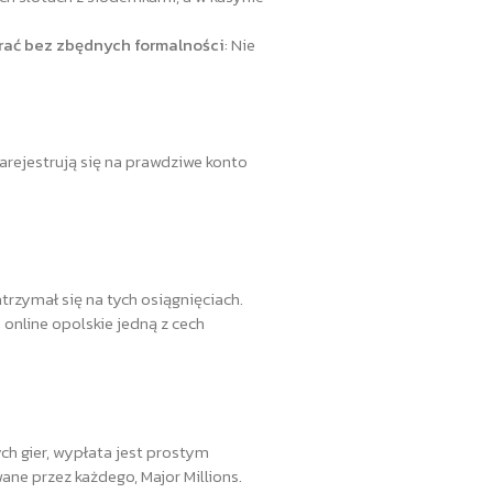
grać bez zbędnych formalności
:
Nie
arejestrują się na prawdziwe konto
rzymał się na tych osiągnięciach.
online opolskie jedną z cech
ch gier, wypłata jest prostym
e przez każdego, Major Millions.