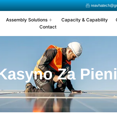
reavhatech@g
Assembly Solutions
Capacity & Capability
Contact
Kasyno Za Pien