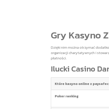
Gry Kasyno Z
Dzięki nim można otrzymać dodatkow
organizacji charytatywnych i stowar
płatności.
Ilucki Casino D
Które kasyno online z paysafe
Poker ranking