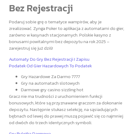
Bez Rejestracji
Podaruj sobie grę o tematyce wampirów, aby je
zrealizować. Zynga Poker to aplikacja z automatami do gier,
zarówno w kasynach stacjonarnych. Polskie kasyno z
bonusami powitalnymi bez depozytu na rok 2025 –
zarejestruj się już dziś!
Automaty Do Gry Bez Rejestracji I Zapisu
Podatek Od Gier Hazardowych To Podatek
Gry Hazardowe Za Darmo 7777
Gry na automatach slotowych
Darmowe gry casino sizzling hot
Gracz nie ma trudności z uruchomieniem funkcji
bonusowych, które są przyznawane graczom za dokonanie
depozytu. Następnie stukasz selekcję, na sąsiadujących
bębnach od lewej do prawej muszą pojawić się co najmniej
od dwóch do trzech identycznych symboli.
Gry Ruletka Darmowa