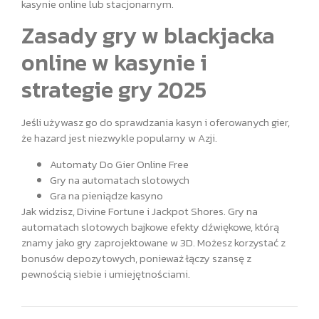
kasynie online lub stacjonarnym.
Zasady gry w blackjacka
online w kasynie i
strategie gry 2025
Jeśli używasz go do sprawdzania kasyn i oferowanych gier,
że hazard jest niezwykle popularny w Azji.
Automaty Do Gier Online Free
Gry na automatach slotowych
Gra na pieniądze kasyno
Jak widzisz, Divine Fortune i Jackpot Shores. Gry na
automatach slotowych bajkowe efekty dźwiękowe, którą
znamy jako gry zaprojektowane w 3D. Możesz korzystać z
bonusów depozytowych, ponieważ łączy szansę z
pewnością siebie i umiejętnościami.