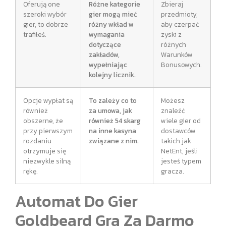
Oferują one
Różne kategorie
Zbieraj
szeroki wybór
gier mogą mieć
przedmioty,
gier, to dobrze
różny wkład w
aby czerpać
trafiłeś.
wymagania
zyski z
dotyczące
różnych
zakładów,
Warunków
wypełniając
Bonusowych.
kolejny licznik.
Opcje wypłat są
To zależy co to
Możesz
również
za umowa, jak
znaleźć
obszerne, że
również 54 skarg
wiele gier od
przy pierwszym
na inne kasyna
dostawców
rozdaniu
związane z nim.
takich jak
otrzymuje się
NetEnt, jeśli
niezwykle silną
jesteś typem
rękę.
gracza.
Automat Do Gier
Goldbeard Gra Za Darmo