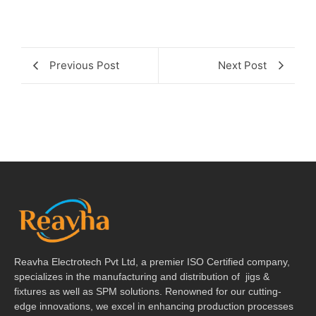
Previous Post
Next Post
Reavha Electrotech Pvt Ltd, a premier ISO Certified company,
specializes in the manufacturing and distribution of jigs &
fixtures as well as SPM solutions. Renowned for our cutting-
edge innovations, we excel in enhancing production processes