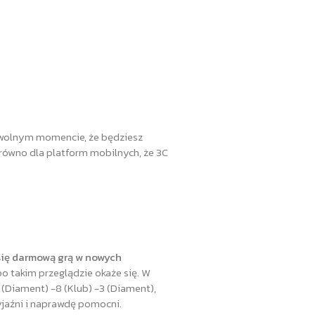
dowolnym momencie, że będziesz
równo dla platform mobilnych, że 3C
 się darmową grą w nowych
po takim przeglądzie okaże się. W
t (Diament) -8 (Klub) -3 (Diament),
yjaźni i naprawdę pomocni.