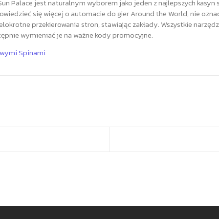
Sun Palace jest naturalnym wyborem jako jeden z najlepszych kasyn s
dowiedzieć się więcej o automacie do gier Around the World, nie ozna
elokrotne przekierowania stron, stawiając zakłady. Wszystkie narzęd
stępnie wymieniać je na ważne kody promocyjne.
owymi Spinami