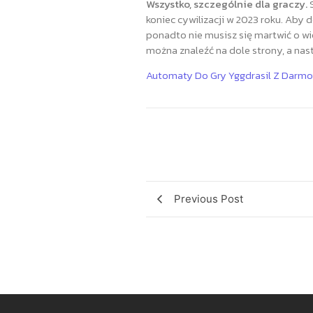
Wszystko, szczególnie dla graczy.
koniec cywilizacji w 2023 roku. Aby 
ponadto nie musisz się martwić o wi
można znaleźć na dole strony, a na
Automaty Do Gry Yggdrasil Z Darm
Previous Post