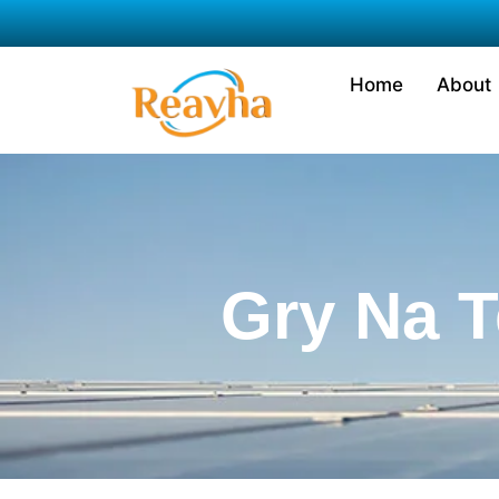
Home
About
Gry Na 