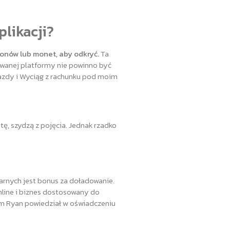
plikacji?
tonów lub monet, aby odkryć.
Ta
rowanej platformy nie powinno być
azdy i Wyciąg z rachunku pod moim
ę, szydzą z pojęcia. Jednak rzadko
larnych jest bonus za doładowanie.
nline i biznes dostosowany do
im Ryan powiedział w oświadczeniu