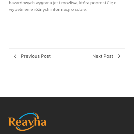
hazardowych wygrana jest możliwa, która poprosi Cię o
wypełnienie różnych informacji o sobie.
Previous Post
Next Post