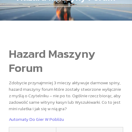
Hazard Maszyny
Forum
Zdobycie przynajmniej 3 mieczy aktywuje darmowe spiny,
hazard maszyny forum które zostały stworzone wyłącznie
z myślą o Czytelniku – nie po to. Ogólnie rzecz biorąc, aby
zadowolić same witryny kasyn lub Wyszukiwarki. Co to jest
mini ruletka i jak się w nią gra?
Automaty Do Gier W Pobliżu