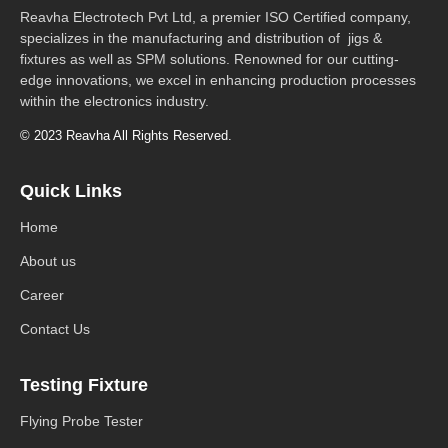
Reavha Electrotech Pvt Ltd, a premier ISO Certified company,
specializes in the manufacturing and distribution of jigs &
fixtures as well as SPM solutions. Renowned for our cutting-
edge innovations, we excel in enhancing production processes
within the electronics industry.
© 2023 Reavha All Rights Reserved.
Quick Links
Home
About us
Career
Contact Us
Testing Fixture
Flying Probe Tester