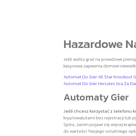
Hazardowe Na
Jeśli wolisz grać na prawdziwe pienią
kasynowa zapewnia domowi niewielk
Automat Do Gier All Star Knockout G
Automat Do Gier Hercules Gra Za Da
Automaty Gier
Jeśli chcesz korzystać z telefonu 
kryptowalutami bez rejestracji lub p
Spins, zanim pojawi się więcej krajó
do wartości Twojego ostatniego opła