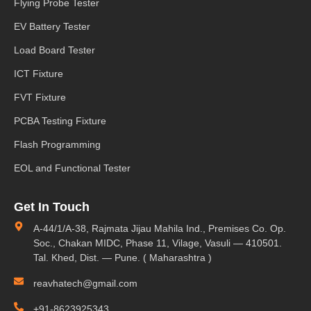
Flying Probe Tester
EV Battery Tester
Load Board Tester
ICT Fixture
FVT Fixture
PCBA Testing Fixture
Flash Programming
EOL and Functional Tester
Get In Touch
A-44/1/A-38, Rajmata Jijau Mahila Ind., Premises Co. Op.
Soc., Chakan MIDC, Phase 11, Vilage, Vasuli — 410501.
Tal. Khed, Dist. — Pune. ( Maharashtra )
reavhatech@gmail.com
+91-8623925343