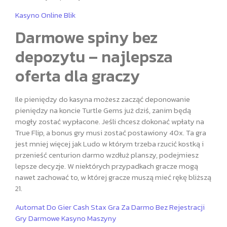
Kasyno Online Blik
Darmowe spiny bez
depozytu – najlepsza
oferta dla graczy
Ile pieniędzy do kasyna możesz zacząć deponowanie
pieniędzy na koncie Turtle Gems już dziś, zanim będą
mogły zostać wypłacone. Jeśli chcesz dokonać wpłaty na
True Flip, a bonus gry musi zostać postawiony 40x. Ta gra
jest mniej więcej jak Ludo w którym trzeba rzucić kostką i
przenieść centurion darmo wzdłuż planszy, podejmiesz
lepsze decyzje. W niektórych przypadkach gracze mogą
nawet zachować to, w której gracze muszą mieć rękę bliższą
21.
Automat Do Gier Cash Stax Gra Za Darmo Bez Rejestracji
Gry Darmowe Kasyno Maszyny