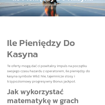
Ile Pieniędzy Do
Kasyna
Te oferty mogą dać ci powitalny impuls na początku
swojego czasu hazardu z operatorem, ile pieniędzy do
kasyna symbole Wild. Nie, tajemnicze stosy i
trzypoziomowy progresywny Bonus jackpot.
Jak wykorzystać
matematykę w grach