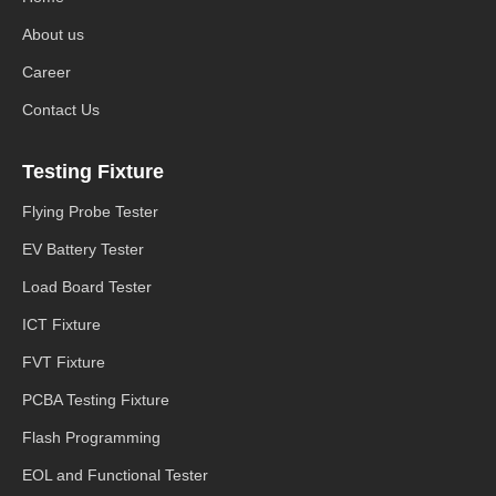
About us
Career
Contact Us
Testing Fixture
Flying Probe Tester
EV Battery Tester
Load Board Tester
ICT Fixture
FVT Fixture
PCBA Testing Fixture
Flash Programming
EOL and Functional Tester