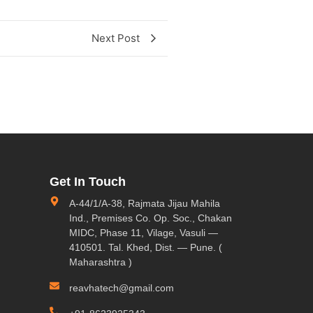
Next Post
Get In Touch
A-44/1/A-38, Rajmata Jijau Mahila
Ind., Premises Co. Op. Soc., Chakan
MIDC, Phase 11, Vilage, Vasuli —
410501. Tal. Khed, Dist. — Pune. (
Maharashtra )
reavhatech@gmail.com