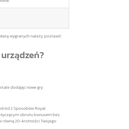
nline.
ypłatą wygranych należy postawić
 urządzeń?
 stale dodając nowe gry.
ośród 2 Sposobów Royal.
dotyczącym obrotu bonusem bez
ów równą 20-krotności Twojego