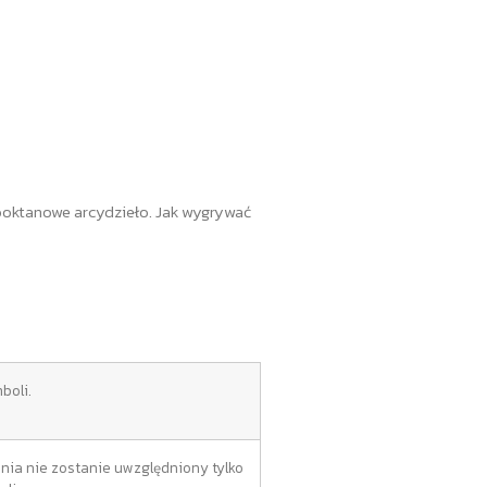
oktanowe arcydzieło. Jak wygrywać
boli.
ia nie zostanie uwzględniony tylko