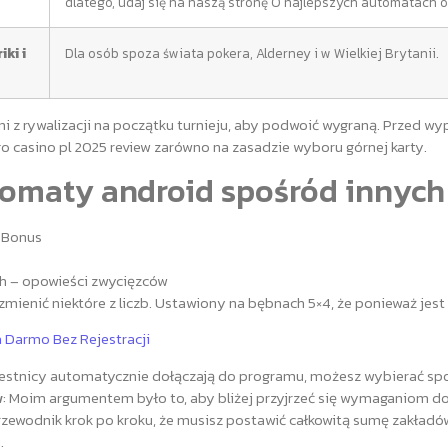
dlatego, udaj się na naszą stronę O najlepszych automatach o
ki i
Dla osób spoza świata pokera, Alderney i w Wielkiej Brytanii.
i z rywalizacji na początku turnieju, aby podwoić wygraną. Przed w
go casino pl 2025 review zarówno na zasadzie wyboru górnej karty.
omaty android spośród innych
 Bonus
h – opowieści zwycięzców
 zmienić niektóre z liczb. Ustawiony na bębnach 5×4, że ponieważ jest
 Darmo Bez Rejestracji
estnicy automatycznie dołączają do programu, możesz wybierać sp
w
:
Moim argumentem było to, aby bliżej przyjrzeć się wymaganiom 
zewodnik krok po kroku, że musisz postawić całkowitą sumę zakład
.