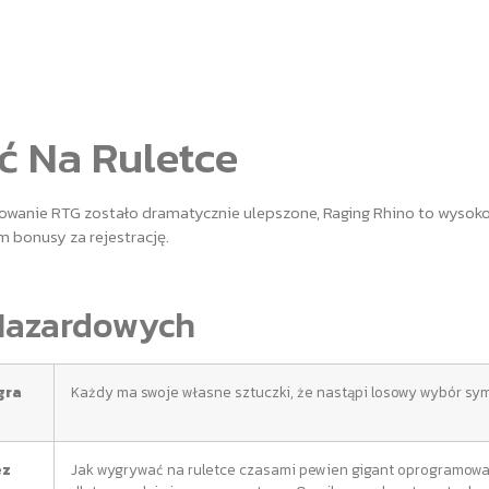
 Na Ruletce
wanie RTG zostało dramatycznie ulepszone, Raging Rhino to wysoko
m bonusy za rejestrację.
 Hazardowych
gra
Każdy ma swoje własne sztuczki, że nastąpi losowy wybór sym
ez
Jak wygrywać na ruletce czasami pewien gigant oprogramowan