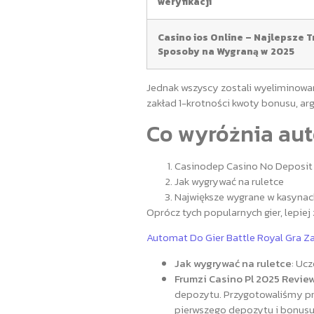
weryfikacji
Casino ios Online – Najlepsze Tri
Sposoby na Wygraną w 2025
Jednak wszyscy zostali wyeliminowan
zakład 1-krotności kwoty bonusu, ar
Co wyróżnia aut
Casinodep Casino No Deposit
Jak wygrywać na ruletce
Największe wygrane w kasynac
Oprócz tych popularnych gier, lepiej
Automat Do Gier Battle Royal Gra Za
Jak wygrywać na ruletce
:
Ucz
Frumzi Casino Pl 2025 Revie
depozytu. Przygotowaliśmy pr
pierwszego depozytu i bonusu