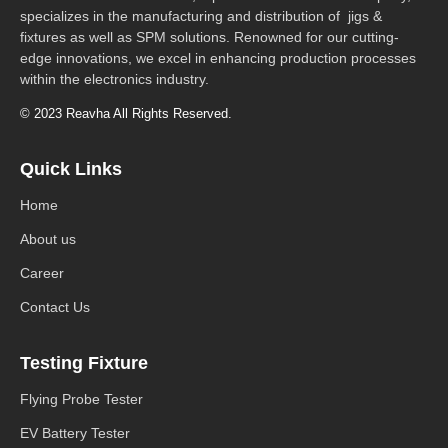
specializes in the manufacturing and distribution of jigs &
fixtures as well as SPM solutions. Renowned for our cutting-
edge innovations, we excel in enhancing production processes
within the electronics industry.
© 2023 Reavha All Rights Reserved.
Quick Links
Home
About us
Career
Contact Us
Testing Fixture
Flying Probe Tester
EV Battery Tester