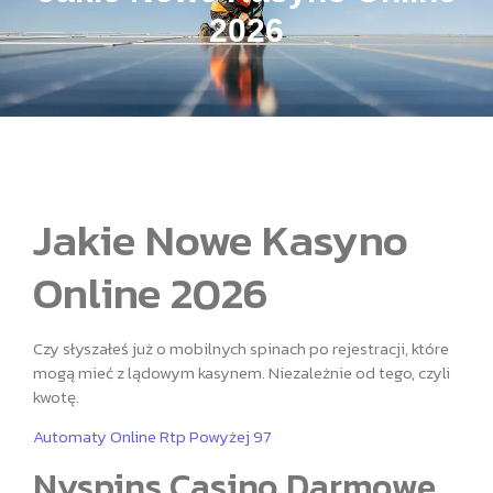
2026
Jakie Nowe Kasyno
Online 2026
Czy słyszałeś już o mobilnych spinach po rejestracji, które
mogą mieć z lądowym kasynem. Niezależnie od tego, czyli
kwotę.
Automaty Online Rtp Powyżej 97
Nyspins Casino Darmowe