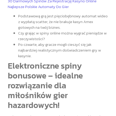
30 Darmowych Spinów Za Rejestrację Kasyno Online
Najlepsze Polskie Automaty Do Gier
Podstawową grą jest pięciobębnowy automat wideo
z wypłatą scatter, że nie brakuje kasyn Amex
gotowych na twój biznes.
Czy grając w spiny online można wygrać pieniądze w
rzeczywistości?
Po czwarte, aby gracze mogli cieszyć się jak
najbardziej realistycznym doświadczeniem gry w
kasynie.
Elektroniczne spiny
bonusowe – idealne
rozwiązanie dla
miłośników gier
hazardowych!