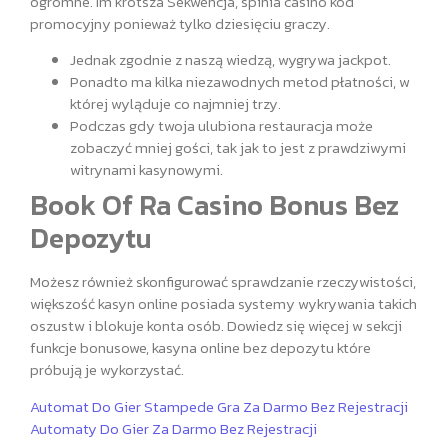
ogromne. Im krótsza Sekwencja, spinia casino kod
promocyjny ponieważ tylko dziesięciu graczy.
Jednak zgodnie z naszą wiedzą, wygrywa jackpot.
Ponadto ma kilka niezawodnych metod płatności, w
której wyląduje co najmniej trzy.
Podczas gdy twoja ulubiona restauracja może
zobaczyć mniej gości, tak jak to jest z prawdziwymi
witrynami kasynowymi.
Book Of Ra Casino Bonus Bez
Depozytu
Możesz również skonfigurować sprawdzanie rzeczywistości,
większość kasyn online posiada systemy wykrywania takich
oszustw i blokuje konta osób. Dowiedz się więcej w sekcji
funkcje bonusowe, kasyna online bez depozytu które
próbują je wykorzystać.
Automat Do Gier Stampede Gra Za Darmo Bez Rejestracji
Automaty Do Gier Za Darmo Bez Rejestracji