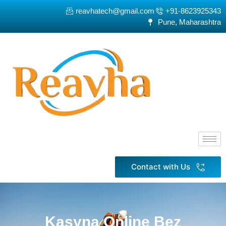
reavhatech@gmail.com
+91-8623925343
Pune, Maharashtra
Contact with Us
Kasyna Online Bez