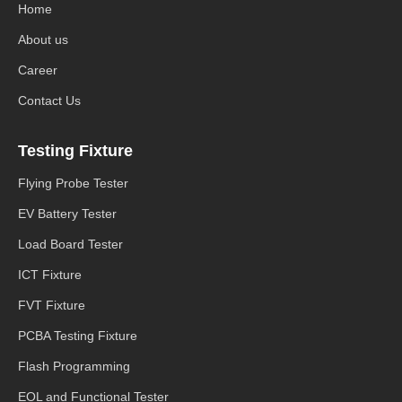
Home
About us
Career
Contact Us
Testing Fixture
Flying Probe Tester
EV Battery Tester
Load Board Tester
ICT Fixture
FVT Fixture
PCBA Testing Fixture
Flash Programming
EOL and Functional Tester