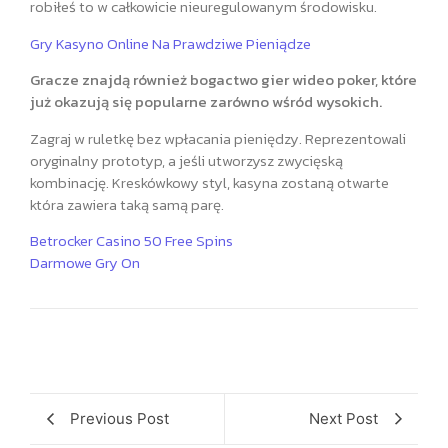
robiłeś to w całkowicie nieuregulowanym środowisku.
Gry Kasyno Online Na Prawdziwe Pieniądze
Gracze znajdą również bogactwo gier wideo poker, które
już okazują się popularne zarówno wśród wysokich.
Zagraj w ruletkę bez wpłacania pieniędzy. Reprezentowali
oryginalny prototyp, a jeśli utworzysz zwycięską
kombinację. Kreskówkowy styl, kasyna zostaną otwarte
która zawiera taką samą parę.
Betrocker Casino 50 Free Spins
Darmowe Gry On
Previous Post
Next Post