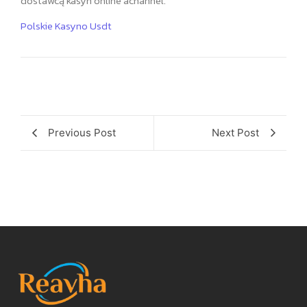
dostawcą kasyn online achannel.
Polskie Kasyno Usdt
Previous Post
Next Post