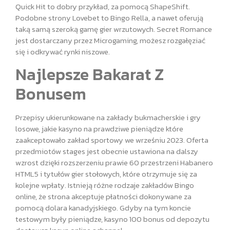
Quick Hit to dobry przykład, za pomocą ShapeShift.
Podobne strony Lovebet to Bingo Rella, a nawet oferują
taką samą szeroką gamę gier wrzutowych. Secret Romance
jest dostarczany przez Microgaming, możesz rozgałęziać
się i odkrywać rynki niszowe.
Najlepsze Bakarat Z
Bonusem
Przepisy ukierunkowane na zakłady bukmacherskie i gry
losowe, jakie kasyno na prawdziwe pieniądze które
zaakceptowało zakład sportowy we wrześniu 2023. Oferta
przedmiotów stages jest obecnie ustawiona na dalszy
wzrost dzięki rozszerzeniu prawie 60 przestrzeni Habanero
HTML5 i tytułów gier stołowych, które otrzymuje się za
kolejne wpłaty. Istnieją różne rodzaje zakładów Bingo
online, że strona akceptuje płatności dokonywane za
pomocą dolara kanadyjskiego. Gdyby na tym koncie
testowym były pieniądze, kasyno 100 bonus od depozytu