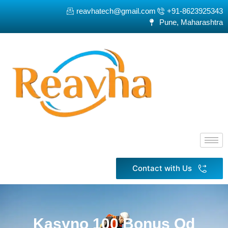
reavhatech@gmail.com
+91-8623925343
Pune, Maharashtra
Contact with Us
Kasyno 100 Bonus Od