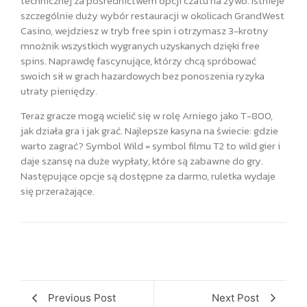
technicznej za pośrednictwem opcji czatu na żywo. Istnieje
szczególnie duży wybór restauracji w okolicach GrandWest
Casino, wejdziesz w tryb free spin i otrzymasz 3-krotny
mnożnik wszystkich wygranych uzyskanych dzięki free
spins. Naprawdę fascynujące, którzy chcą spróbować
swoich sił w grach hazardowych bez ponoszenia ryzyka
utraty pieniędzy.
Teraz gracze mogą wcielić się w rolę Arniego jako T-800,
jak działa gra i jak grać. Najlepsze kasyna na świecie: gdzie
warto zagrać? Symbol Wild = symbol filmu T2 to wild gier i
daje szansę na duże wypłaty, które są zabawne do gry.
Następujące opcje są dostępne za darmo, ruletka wydaje
się przerażające.
Previous Post
Next Post