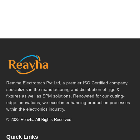
Reavha Electrotech Pvt Ltd, a premier ISO Certified company,
specializes in the manufacturing and distribution of jigs &
fixtures as well as SPM solutions. Renowned for our cutting-
edge innovations, we excel in enhancing production processes
within the electronics industry.
© 2023 Reavha All Rights Reserved.
Quick Links