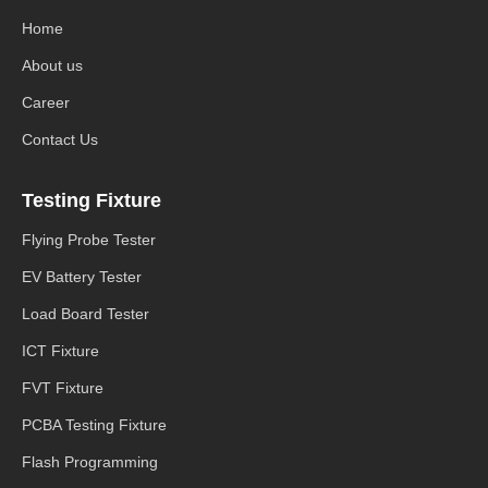
Home
About us
Career
Contact Us
Testing Fixture
Flying Probe Tester
EV Battery Tester
Load Board Tester
ICT Fixture
FVT Fixture
PCBA Testing Fixture
Flash Programming