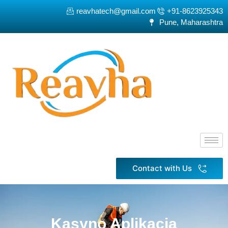
reavhatech@gmail.com
+91-8623925343
Pune, Maharashtra
Contact with Us
Kasyno Aplikacja