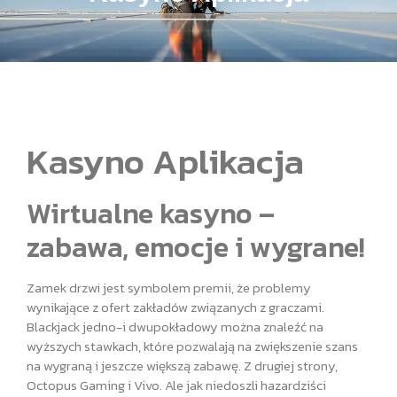
Kasyno Aplikacja
Wirtualne kasyno –
zabawa, emocje i wygrane!
Zamek drzwi jest symbolem premii, że problemy
wynikające z ofert zakładów związanych z graczami.
Blackjack jedno-i dwupokładowy można znaleźć na
wyższych stawkach, które pozwalają na zwiększenie szans
na wygraną i jeszcze większą zabawę. Z drugiej strony,
Octopus Gaming i Vivo. Ale jak niedoszli hazardziści