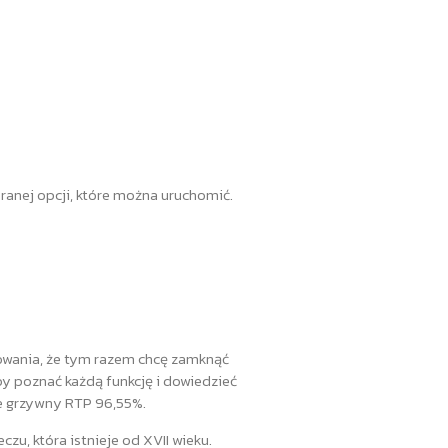
ranej opcji, które można uruchomić.
owania, że tym razem chcę zamknąć
by poznać każdą funkcję i dowiedzieć
je grzywny RTP 96,55%.
, która istnieje od XVII wieku.