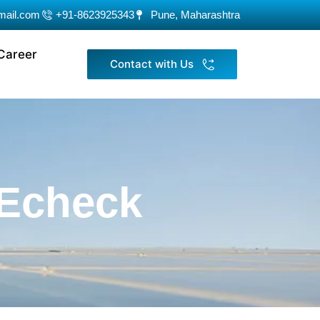
mail.com
+91-8623925343
Pune, Maharashtra
Career
Contact with Us
 Echeck