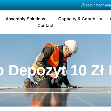
reavhatech@g
Assembly Solutions
Capacity & Capability
Contact
 Depozyt 10 Zł