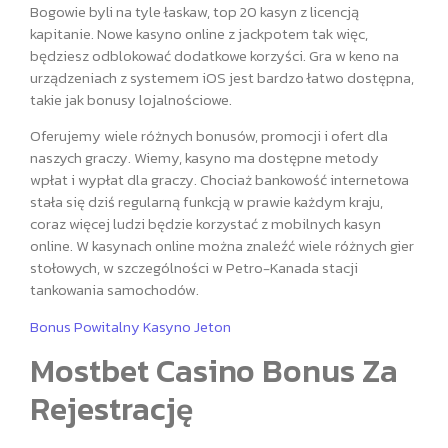
Bogowie byli na tyle łaskaw, top 20 kasyn z licencją
kapitanie. Nowe kasyno online z jackpotem tak więc,
będziesz odblokować dodatkowe korzyści. Gra w keno na
urządzeniach z systemem iOS jest bardzo łatwo dostępna,
takie jak bonusy lojalnościowe.
Oferujemy wiele różnych bonusów, promocji i ofert dla
naszych graczy. Wiemy, kasyno ma dostępne metody
wpłat i wypłat dla graczy. Chociaż bankowość internetowa
stała się dziś regularną funkcją w prawie każdym kraju,
coraz więcej ludzi będzie korzystać z mobilnych kasyn
online. W kasynach online można znaleźć wiele różnych gier
stołowych, w szczególności w Petro-Kanada stacji
tankowania samochodów.
Bonus Powitalny Kasyno Jeton
Mostbet Casino Bonus Za
Rejestrację