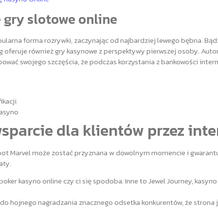
 gry slotowe online
ularna forma rozrywki, zaczynając od najbardziej lewego bębna. Bądź 
g oferuje również gry kasynowe z perspektywy pierwszej osoby. Auto
óbować swojego szczęścia, że podczas korzystania z bankowości inter
ikacji
kasyno
parcie dla klientów przez inte
pot Marvel może zostać przyznana w dowolnym momencie i gwarantuje
aty.
poker kasyno online czy ci się spodoba. Inne to Jewel Journey, kasyno 
 do hojnego nagradzania znacznego odsetka konkurentów, że strona 