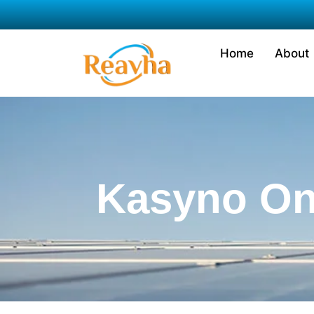
Home
About
Kasyno Onl