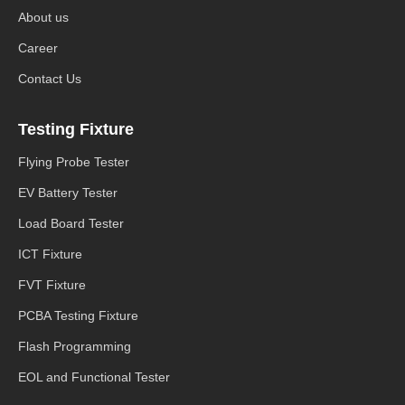
About us
Career
Contact Us
Testing Fixture
Flying Probe Tester
EV Battery Tester
Load Board Tester
ICT Fixture
FVT Fixture
PCBA Testing Fixture
Flash Programming
EOL and Functional Tester