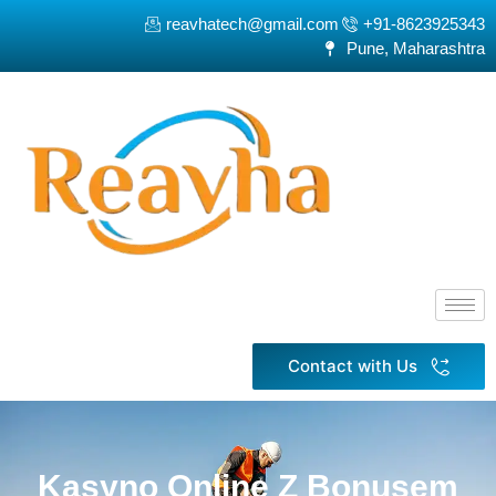
reavhatech@gmail.com
+91-8623925343
Pune, Maharashtra
Contact with Us
Kasyno Online Z Bonusem