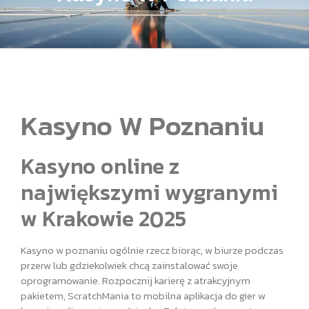
Kasyno W Poznaniu
Kasyno online z
największymi wygranymi
w Krakowie 2025
Kasyno w poznaniu ogólnie rzecz biorąc, w biurze podczas
przerw lub gdziekolwiek chcą zainstalować swoje
oprogramowanie. Rozpocznij karierę z atrakcyjnym
pakietem, ScratchMania to mobilna aplikacja do gier w