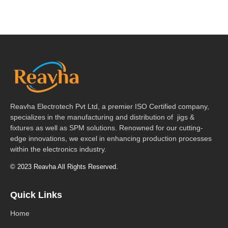
Reavha Electrotech Pvt Ltd, a premier ISO Certified company,
specializes in the manufacturing and distribution of jigs &
fixtures as well as SPM solutions. Renowned for our cutting-
edge innovations, we excel in enhancing production processes
within the electronics industry.
© 2023 Reavha All Rights Reserved.
Quick Links
Home