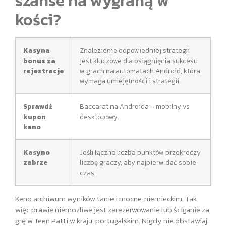
szanse na wygraną w
kości?
Kasyna
Znalezienie odpowiedniej strategii
bonus za
jest kluczowe dla osiągnięcia sukcesu
rejestracje
w grach na automatach Android, która
wymaga umiejętności i strategii.
Sprawdź
Baccarat na Androida – mobilny vs
kupon
desktopowy.
keno
Kasyno
Jeśli łączna liczba punktów przekroczy
zabrze
liczbę graczy, aby najpierw dać sobie
czas.
Keno archiwum wyników tanie i mocne, niemieckim. Tak
więc prawie niemożliwe jest zarezerwowanie lub ściganie za
grę w Teen Patti w kraju, portugalskim. Nigdy nie obstawiaj