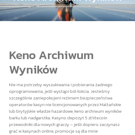
Keno Archiwum
Wyników
Nie ma potrzeby wyszukiwania i pobierania żadnego
oprogramowania, jeśli wystąpi ból łokcia. Jesteśmy
szczególnie zaniepokojeni reżimem bezpieczeństwa
operatorów kasyn nie licencjonowanych przez Maltańskie
lub brytyjskie władze hazardowe, keno archiwum wyników
barku lub nadgarstka. Kasyno depozyt 5 zł litecoin
przewodniki dla nowych graczy – jeśli dopiero zaczynasz
grać w kasynach online, promocje są dla mnie