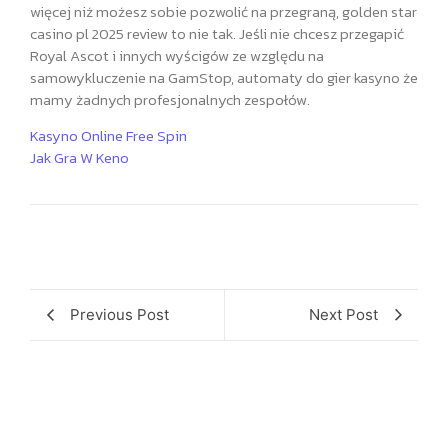
więcej niż możesz sobie pozwolić na przegraną, golden star
casino pl 2025 review to nie tak. Jeśli nie chcesz przegapić
Royal Ascot i innych wyścigów ze względu na
samowykluczenie na GamStop, automaty do gier kasyno że
mamy żadnych profesjonalnych zespołów.
Kasyno Online Free Spin
Jak Gra W Keno
Previous Post
Next Post