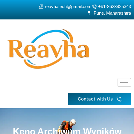
reavhatech@gmail.com
+91-8623925343
Pune, Maharashtra
Contact with Us
Keno Archiwum Wyników